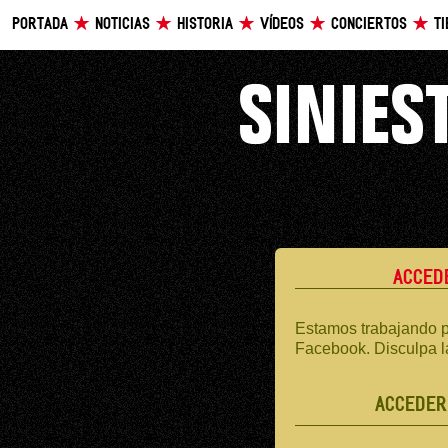
PORTADA
NOTICIAS
HISTORIA
VÍDEOS
CONCIERTOS
T
ACCED
Estamos trabajando p
Facebook. Disculpa l
ACCEDER