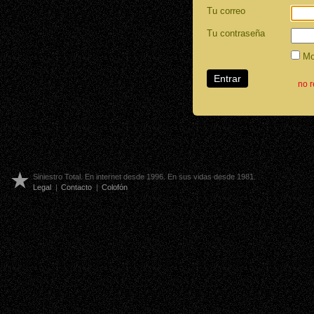
Tu correo
Tu contraseña
Mos
no 
Siniestro Total. En internet desde 1996. En sus vidas desde 1981.
Legal
|
Contacto
|
Colofón