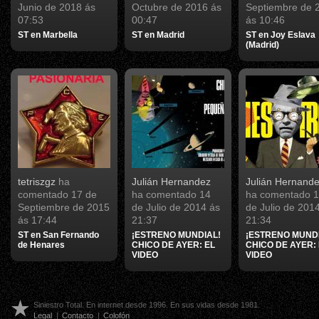
Junio de 2018 ás
Octubre de 2016 ás
Septiembre de 
07:53
00:47
ás 10:46
ST en Marbella
ST en Madrid
ST en Joy Eslava
(Madrid)
tetriszgz
ha
Julián Hernandez
Julián Hernand
comentado
17 de
ha comentado
14
ha comentado
1
Septiembre de 2015
de Julio de 2014 ás
de Julio de 201
ás 17:44
21:37
21:34
ST en San Fernando
¡ESTRENO MUNDIAL!
¡ESTRENO MUNDI
de Henares
CHICO DE AYER: EL
CHICO DE AYER:
VIDEO
VIDEO
Siniestro Total. En internet desde 1996. En sus vidas desde 1981.
Legal
|
Contacto
|
Colofón