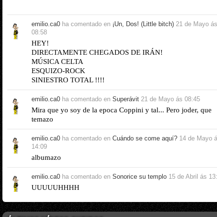
emilio.ca0
ha comentado en
¡Un, Dos! (Little bitch)
21 de Mayo á
08:58
HEY!
DIRECTAMENTE CHEGADOS DE IRÁN!
MÚSICA CELTA
ESQUIZO-ROCK
SINIESTRO TOTAL !!!!
emilio.ca0
ha comentado en
Superávit
21 de Mayo ás 08:45
Mira que yo soy de la epoca Coppini y tal... Pero joder, que
temazo
emilio.ca0
ha comentado en
Cuándo se come aquí?
14 de Mayo 
14:09
albumazo
emilio.ca0
ha comentado en
Sonorice su templo
15 de Abril ás 13
UUUUUHHHH