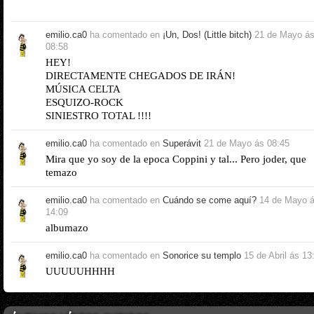
emilio.ca0
ha comentado en
¡Un, Dos! (Little bitch)
21 de Mayo á
08:58
HEY!
DIRECTAMENTE CHEGADOS DE IRÁN!
MÚSICA CELTA
ESQUIZO-ROCK
SINIESTRO TOTAL !!!!
emilio.ca0
ha comentado en
Superávit
21 de Mayo ás 08:45
Mira que yo soy de la epoca Coppini y tal... Pero joder, que
temazo
emilio.ca0
ha comentado en
Cuándo se come aquí?
14 de Mayo 
14:09
albumazo
emilio.ca0
ha comentado en
Sonorice su templo
15 de Abril ás 13
UUUUUHHHH