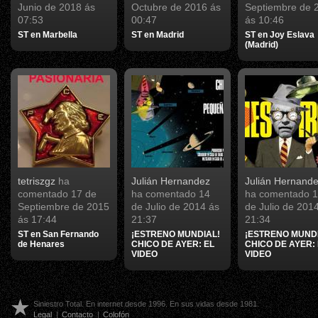
Junio de 2018 ás
Octubre de 2016 ás
Septiembre de 
07:53
00:47
ás 10:46
ST en Marbella
ST en Madrid
ST en Joy Eslava
(Madrid)
tetriszgz
ha
Julián Hernandez
Julián Hernand
comentado
17 de
ha comentado
14
ha comentado
1
Septiembre de 2015
de Julio de 2014 ás
de Julio de 201
ás 17:44
21:37
21:34
ST en San Fernando
¡ESTRENO MUNDIAL!
¡ESTRENO MUNDI
de Henares
CHICO DE AYER: EL
CHICO DE AYER:
VIDEO
VIDEO
Siniestro Total. En internet desde 1996. En sus vidas desde 1981.
Legal
|
Contacto
|
Colofón