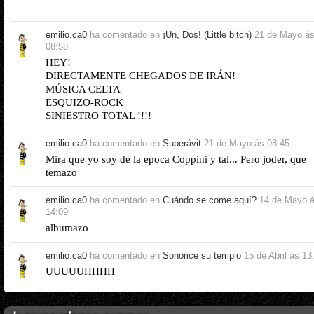
emilio.ca0
ha comentado en
¡Un, Dos! (Little bitch)
21 de Mayo á
08:58
HEY!
DIRECTAMENTE CHEGADOS DE IRÁN!
MÚSICA CELTA
ESQUIZO-ROCK
SINIESTRO TOTAL !!!!
emilio.ca0
ha comentado en
Superávit
21 de Mayo ás 08:45
Mira que yo soy de la epoca Coppini y tal... Pero joder, que
temazo
emilio.ca0
ha comentado en
Cuándo se come aquí?
14 de Mayo 
14:09
albumazo
emilio.ca0
ha comentado en
Sonorice su templo
15 de Abril ás 13
UUUUUHHHH