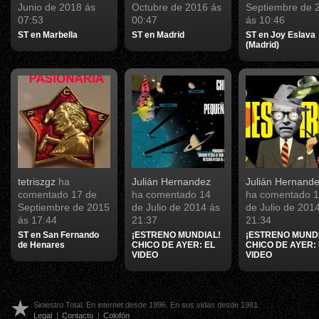
Junio de 2018 ás
Octubre de 2016 ás
Septiembre de 
07:53
00:47
ás 10:46
ST en Marbella
ST en Madrid
ST en Joy Eslava
(Madrid)
tetriszgz
ha
Julián Hernandez
Julián Hernand
comentado
17 de
ha comentado
14
ha comentado
1
Septiembre de 2015
de Julio de 2014 ás
de Julio de 201
ás 17:44
21:37
21:34
ST en San Fernando
¡ESTRENO MUNDIAL!
¡ESTRENO MUNDI
de Henares
CHICO DE AYER: EL
CHICO DE AYER:
VIDEO
VIDEO
Siniestro Total. En internet desde 1996. En sus vidas desde 1981.
Legal
|
Contacto
|
Colofón