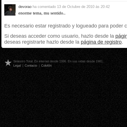
devorao
ha comentado
13 de Octubre de 2010 ás 20:42
enorme tema, mu sentido..
Es necesario estar registrado y logueado para poder 
Si deseas acceder como usuario, hazlo desde la
págin
deseas registrarte hazlo desde la
página de registro
.
Siniestro Total. En internet desde 1996. En sus vidas desde 1981.
Legal
|
Contacto
|
Colofón