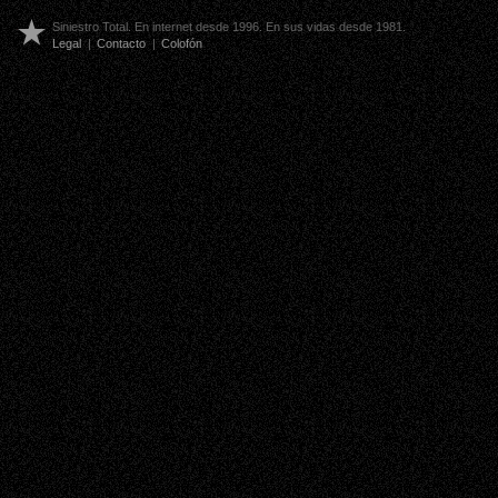
Siniestro Total. En internet desde 1996. En sus vidas desde 1981.
Legal
|
Contacto
|
Colofón