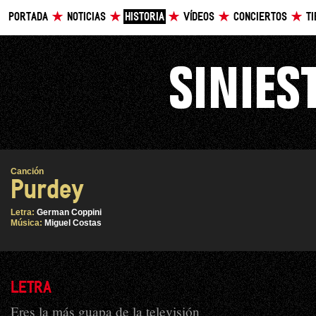
PORTADA
NOTICIAS
HISTORIA
VÍDEOS
CONCIERTOS
T
Canción
Purdey
Letra:
German Coppini
Música:
Miguel Costas
LETRA
Eres la más guapa de la televisión