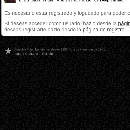
El riff inicial es del "Woman from Tokio" de Deep Purple.
Es necesario estar registrado y logueado para poder 
Si deseas acceder como usuario, hazlo desde la
págin
deseas registrarte hazlo desde la
página de registro
.
Siniestro Total. En internet desde 1996. En sus vidas desde 1981.
Legal
|
Contacto
|
Colofón