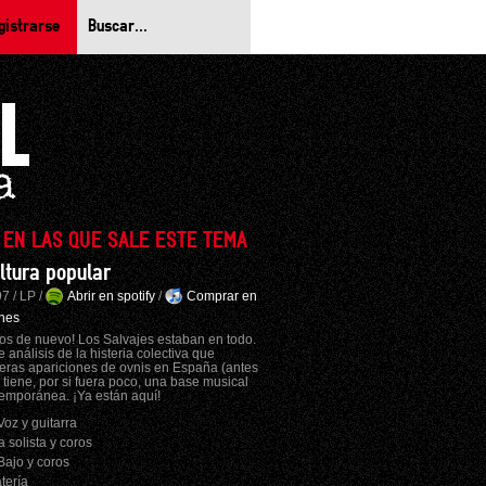
gistrarse
 EN LAS QUE SALE ESTE TEMA
ltura popular
7 / LP /
Abrir en spotify
/
Comprar en
nes
los de nuevo! Los Salvajes estaban en todo.
e análisis de la histeria colectiva que
eras apariciones de ovnis en España (antes
 tiene, por si fuera poco, una base musical
emporánea. ¡Ya están aquí!
Voz y guitarra
a solista y coros
Bajo y coros
tería