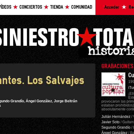
VÍDEOS
CONCIERTOS
TIENDA
COMUNIDAD
Acceder
Re
GRABACIONES
Cu
lantes. Los Salvajes
199
iTu
¡El
Est
gundo Grandío
,
Ángel González
,
Jorge Beltrán
provocaron las prim
estaban prohibidos)
s
absolutamente cont
Julián Hernández
/ 
Javier Soto
/ Guitarr
Segundo Grandío
/ 
Ángel González
/ Ba