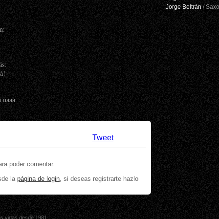
Jorge Beltrán
/ Saxo
n:
ás:
má!
a naaa
Tweet
ara poder comentar.
sde la
página de login
, si deseas registrarte hazlo
sus vidas desde 1981.