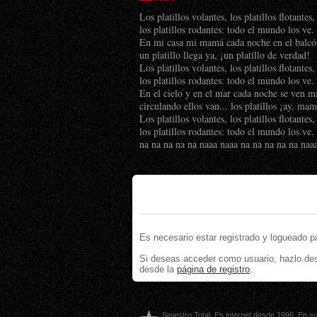
Los platillos volantes, los platillos flotantes,
los platillos rodantes: todo el mundo los ve.
En mi casa mi mamá cada noche en el balcó
un platillo llega ya, ¡un platillo de verdad!
Los platillos volantes, los platillos flotantes,
los platillos rodantes: todo el mundo los ve.
En el cielo y en el mar cada noche se ven m
circulando ellos van... los platillos ¡ay, ma
Los platillos volantes, los platillos flotantes,
los platillos rodantes: todo el mundo los ve.
na na na na na naaa naaa na na na na na naa
Es necesario estar registrado y logueado p
Si deseas acceder como usuario, hazlo de
desde la
página de registro
.
Siniestro Total. En internet desde 1996. En 