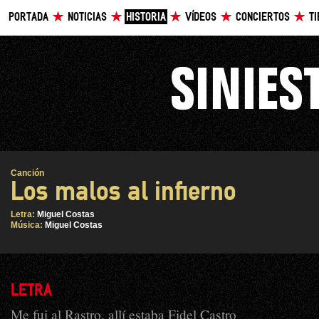
PORTADA
NOTICIAS
HISTORIA
VÍDEOS
CONCIERTOS
T
Canción
Los malos al infierno
Letra:
Miguel Costas
Música:
Miguel Costas
LETRA
Me fui al Rastro, allí estaba Fidel Castro