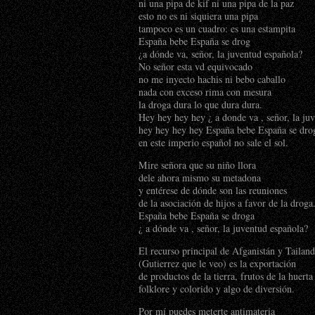
ni una pipa de kif ni una pipa de la paz
esto no es ni siquiera una pipa
tampoco es un cuadro: es una estampita
España bebe España se drog
¿a dónde va, señor, la juventud española?
No señor esta vd equivocado
no me inyecto hachis ni bebo caballo
nada con exceso rima con mesura
la droga dura lo que dura dura.
Hey hey hey hey ¿ a donde va , señor, la ju
hey hey hey hey España bebe España se dro
en este imperio español no sale el sol.
Mire señora que su niño llora
dele ahora mismo su metadona
y entérese de dónde son las reuniones
de la asociación de hijos a favor de la droga
España bebe España se droga
¿ a dónde va , señor, la juventud española?
El recurso principal de Afganistán y Tailand
(Gutierrez que le veo) es la exportación
de productos de la tierra, frutos de la huerta
folklore y colorido y algo de diversión.
Por mí puedes meterte antimateria