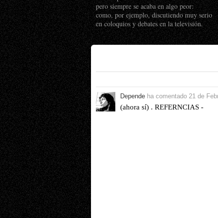
pero siempre se acaba en algo peor:
como, por ejemplo, discutiendo muy serio
en coloquios y debates en la televisión.
Depende
ha comentado
21 de Feb
(ahora sí) . REFERNCIAS -