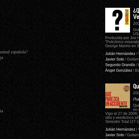
¿Q
Ve
200
Gra
USA
Producida por Joe H
"Policlínico miserab
George Marino en S
ventud española?
Julián Hernández
/ 
ga
Javier Soto
/ Guitarr
Segundo Grandío
/ 
Ángel González
/ Ba
Qu
.
200
iTu
Que
en 
ia
Vigo el 27 de 2006:
sitio y veinticinco 
Siniestro Total (27-
Julián Hernández
/ 
Javier Soto
/ Guitarr