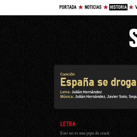
PORTADA
NOTICIAS
HISTORIA
Canción
España se droga
Letra:
Julián Hernández
Música:
Julián Hernández
,
Javier Soto
,
Segu
LETRA
Esto no es una pipa de crack