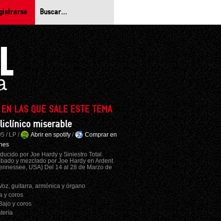
gistrarse
 EN LAS QUE SALE ESTE TEMA
liclínico miserable
5 / LP /
Abrir en spotify
/
Comprar en
nes
ducido por Joe Hardy y Siniestro Total.
bado y mezclado por Joe Hardy en Ardent
ennessee, USA) Del 14 al 28 de Marzo de
Voz, guitarra, armónica y órgano
a y coros
Bajo y coros
tería