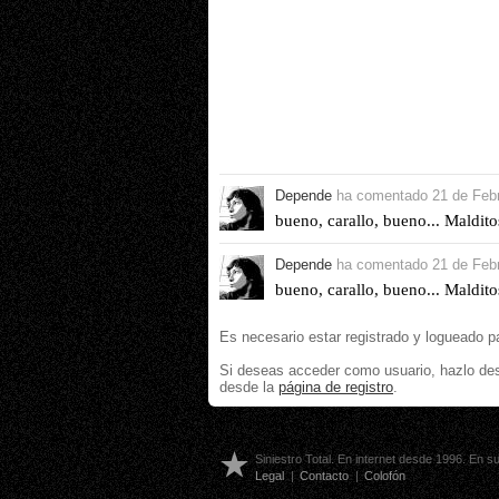
Depende
ha comentado
21 de Feb
bueno, carallo, bueno... Maldito
Depende
ha comentado
21 de Feb
bueno, carallo, bueno... Maldito
Es necesario estar registrado y logueado p
Si deseas acceder como usuario, hazlo de
desde la
página de registro
.
Siniestro Total. En internet desde 1996. En 
Legal
|
Contacto
|
Colofón