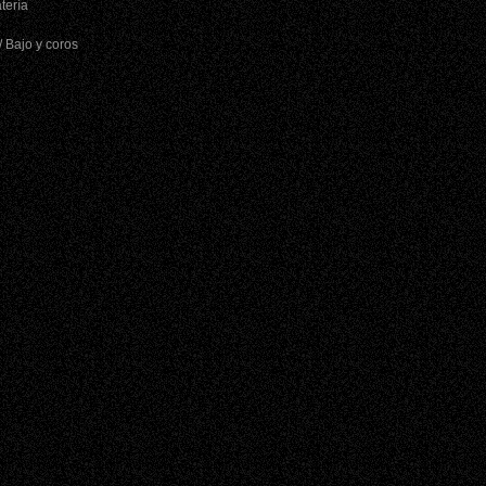
tería
o
/ Bajo y coros