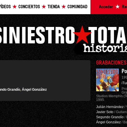
VÍDEOS
CONCIERTOS
TIENDA
COMUNIDAD
Acceder
Re
GRABACIONES
Po
199
iTu
Pro
ndo Grandío
,
Ángel González
Gra
Studios Memphis (T
1995.
Julián Hernández
/ 
Javier Soto
/ Guitarr
Segundo Grandío
/ 
Ángel González
/ Ba