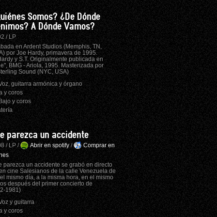
uiénes Somos? ¿De Dónde
nimos? A Dónde Vamos?
2 / LP
bada en Ardent Studios (Memphis, TN,
) por Joe Hardy, primavera de 1995.
ardy y S.T. Originalmente publicada en
le", BMG - Ariola, 1995. Masterizada por
terling Sound (NYC, USA)
Voz, guitarra armónica y órgano
a y coros
Bajo y coros
tería
e parezca un accidente
8 / LP /
Abrir en spotify
/
Comprar en
nes
 parezca un accidente se grabó en directo
en cine Salesianos de la calle Venezuela de
 el mismo día, a la misma hora, en el mismo
años después del primer concierto de
12-1981)
Voz y guitarra
a y coros