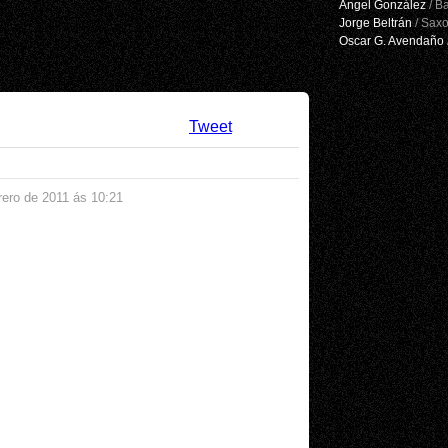
Ángel González
/ Ba
Jorge Beltrán
/ Sax
Oscar G. Avendaño
Tweet
rero de 2011 ás 10:21