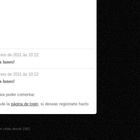
rero de 2011 ás 10:22
s lunes!
rero de 2011 ás 10:22
s lunes!
ara poder comentar.
sde la
página de login
, si deseas registrarte hazlo
sus vidas desde 1981.