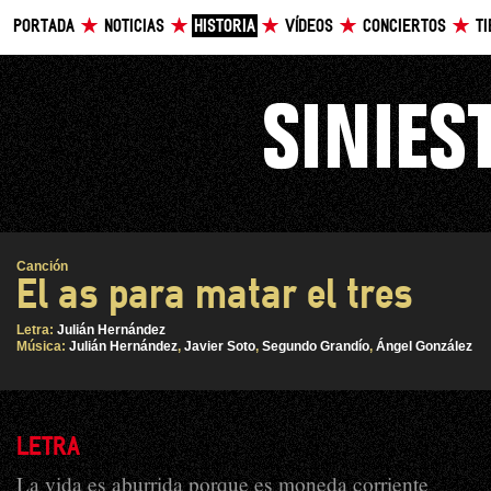
PORTADA
NOTICIAS
HISTORIA
VÍDEOS
CONCIERTOS
T
Canción
El as para matar el tres
Letra:
Julián Hernández
Música:
Julián Hernández
,
Javier Soto
,
Segundo Grandío
,
Ángel González
LETRA
La vida es aburrida porque es moneda corriente