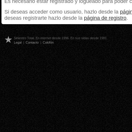
Es necesario estar registrado y logueado para poder 
Si deseas acceder como usuario, hazlo desde la
págin
deseas registrarte hazlo desde la
página de registro
.
Siniestro Total. En internet desde 1996. En sus vidas desde 1981.
Legal
|
Contacto
|
Colofón