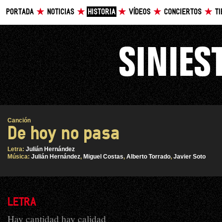
PORTADA
NOTICIAS
HISTORIA
VÍDEOS
CONCIERTOS
T
Canción
De hoy no pasa
Letra:
Julián Hernández
Música:
Julián Hernández
,
Miguel Costas
,
Alberto Torrado
,
Javier Soto
LETRA
Hay cantidad hay calidad