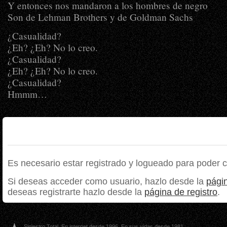
Y entonces nos mandaron a los hombres de negro
Son de Lehman Brothers y de Goldman Sachs
¿Casualidad?
¿Eh? ¿Eh? No lo creo.
¿Casualidad?
¿Eh? ¿Eh? No lo creo.
¿Casualidad?
Hmmm…
Es necesario estar registrado y logueado para poder 
Si deseas acceder como usuario, hazlo desde la
págin
deseas registrarte hazlo desde la
página de registro
.
Siniestro Total. En internet desde 1996. En sus vidas desde 1981.