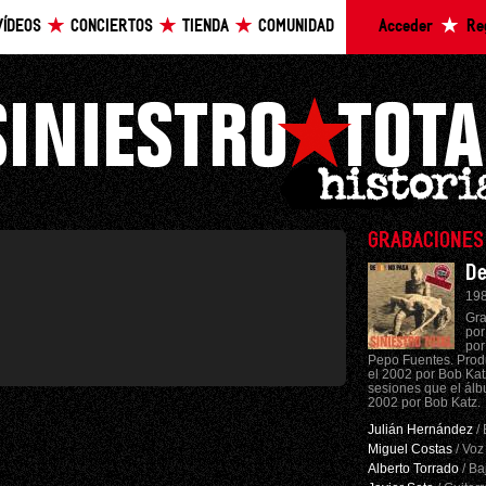
VÍDEOS
CONCIERTOS
TIENDA
COMUNIDAD
Acceder
Re
GRABACIONES
De
198
Gra
por
por
Pepo Fuentes. Prod
el 2002 por Bob Ka
sesiones que el á
2002 por Bob Katz.
Julián Hernández
/ 
Miguel Costas
/ Voz
Alberto Torrado
/ Ba