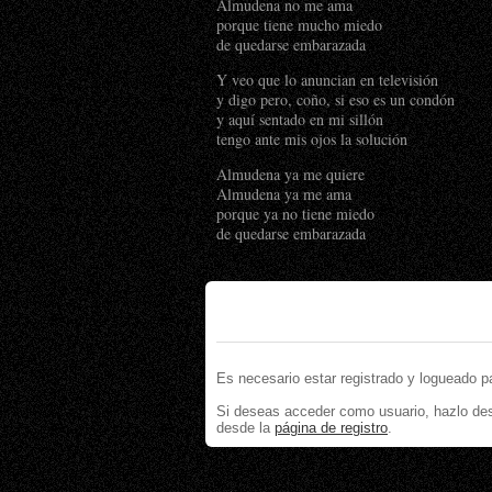
Almudena no me ama
porque tiene mucho miedo
de quedarse embarazada
Y veo que lo anuncian en televisión
y digo pero, coño, si eso es un condón
y aquí sentado en mi sillón
tengo ante mis ojos la solución
Almudena ya me quiere
Almudena ya me ama
porque ya no tiene miedo
de quedarse embarazada
Es necesario estar registrado y logueado p
Si deseas acceder como usuario, hazlo de
desde la
página de registro
.