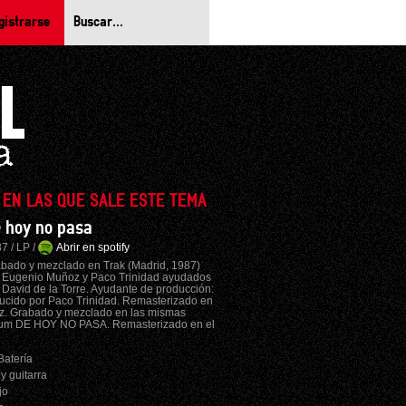
gistrarse
 EN LAS QUE SALE ESTE TEMA
 hoy no pasa
7 / LP /
Abrir en spotify
bado y mezclado en Trak (Madrid, 1987)
 Eugenio Muñoz y Paco Trinidad ayudados
 David de la Torre. Ayudante de producción:
ucido por Paco Trinidad. Remasterizado en
tz. Grabado y mezclado en las mismas
lbum DE HOY NO PASA. Remasterizado en el
Batería
 y guitarra
jo