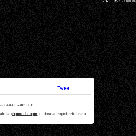
Javier Soto
/ Guitarr
Tweet
ara poder comentar.
sde la
página de login
, si deseas registrarte hazlo