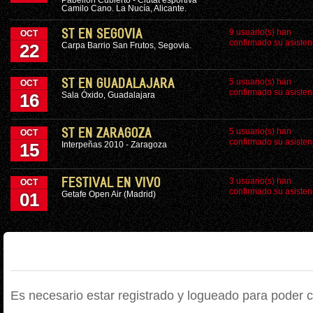
Pabellón Cubierto - Ciutat esportiva
Camilo Cano. La Nucía, Alicante.
9 usuario(s) han
ST EN SEGOVIA
OCT
confirmado su asisten
Carpa Barrio San Frutos, Segovia.
22
5 usuario(s) han
ST EN GUADALAJARA
OCT
confirmado su asisten
Sala Óxido, Guadalajara
16
5 usuario(s) han
ST EN ZARAGOZA
OCT
confirmado su asisten
Interpeñas 2010 - Zaragoza
15
3 usuario(s) han
FESTIVAL EN VIVO
OCT
confirmado su asisten
Getafe Open Air (Madrid)
01
Es necesario estar registrado y logueado para poder 