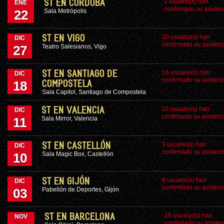
2 usuario(s) han
ST EN CÓRDOBA
ENE
confirmado su asisten
Sala Metrópolis
22
20 usuario(s) han
ST EN VIGO
DIC
confirmado su asistenc
Teatro Salesianos, Vigo
27
16 usuario(s) han
ST EN SANTIAGO DE
DIC
confirmado su asistenc
18
COMPOSTELA
Sala Capitol, Santiago de Compostela
10 usuario(s) han
ST EN VALENCIA
DIC
confirmado su asistenc
Sala Mirror, Valencia
11
3 usuario(s) han
ST EN CASTELLÓN
DIC
confirmado su asistenc
Sala Magic Box, Castellón
10
8 usuario(s) han
ST EN GIJÓN
DIC
confirmado su asistenc
Pabellón de Deportes, Gijón
03
16 usuario(s) han
ST EN BARCELONA
NOV
confirmado su asisten