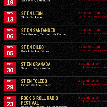
Sala Bikini, Barcelona
19
5 usuario(s) han
ST EN LEÓN
NOV
confirmado su asisten
Studio 54, León
13
2 usuario(s) han
ST EN SANTANDER
NOV
confirmado su asisten
Sala Heaven, Cacidedo de Camargo
06
7 usuario(s) han
ST EN BILBO
NOV
confirmado su asisten
Kafe Antzokia, Bilbao
05
4 usuario(s) han
ST EN GRANADA
OCT
confirmado su asisten
Sala El Tren, Granada
30
2 usuario(s) han
ST EN TOLEDO
OCT
confirmado su asisten
Círculo del Arte, Toledo.
29
6 usuario(s) han
ROCK & ROLL RADIO
OCT
confirmado su asisten
23
FESTIVAL