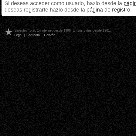
Si deseas acceder como usuario, hazlo desde la
págin
deseas registrarte hazlo desde la
página de registro
.
Siniestro Total. En internet desde 1996. En sus vidas desde 1981.
Legal
|
Contacto
|
Colofón