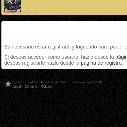
Es necesario estar registrado y logueado para poder 
Si deseas acceder como usuario, hazlo desde la
págin
deseas registrarte hazlo desde la
página de registro
.
Siniestro Total. En internet desde 1996. En sus vidas desde 1981.
Legal
|
Contacto
|
Colofón