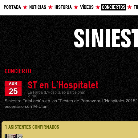
PORTADA
NOTICIAS
HISTORIA
VÍDEOS
CONCIERTOS
T
CONCIERTO
ST en L'Hospitalet
ABR
25
La Farga (L'Hospitalet- Barcelona)
21:00
Siniestro Total actúa en las "Festes de Primavera L'Hospitalet 2015
escenario con M-Clan.
1 ASISTENTES CONFIRMADOS