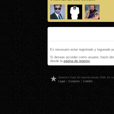
Es necesario estar registrado y logueado p
Si deseas acceder como usuario, hazlo de
desde la
página de registro
.
Siniestro Total. En internet desde 1996. En 
Legal
|
Contacto
|
Colofón