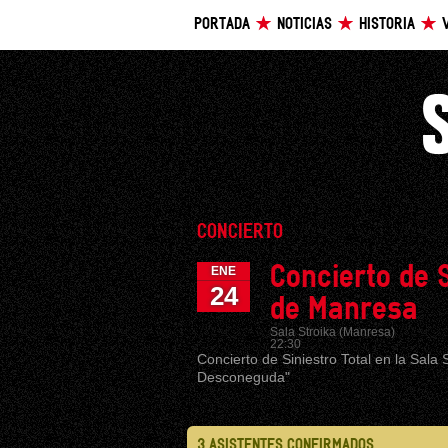
PORTADA
NOTICIAS
HISTORIA
CONCIERTO
Concierto de 
ENE
24
de Manresa
Sala Stroika (Manresa)
22:30
Concierto de Siniestro Total en la Sala 
Desconeguda"
3 ASISTENTES CONFIRMADOS