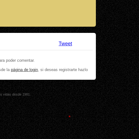
Tweet
ara poder comentar.
sde la
página de login
, si deseas registrarte hazlo
sus vidas desde 1981.
*