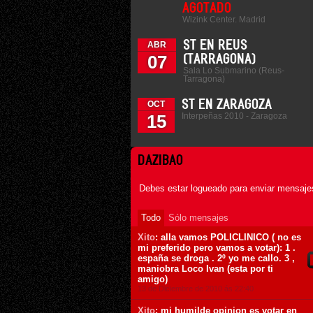
AGOTADO
Wizink Center. Madrid
ST EN REUS
ABR
07
(TARRAGONA)
Sala Lo Submarino (Reus-
Tarragona)
ST EN ZARAGOZA
OCT
Interpeñas 2010 - Zaragoza
15
DAZIBAO
Debes estar logueado para enviar mensajes
Todo
Sólo mensajes
Xito
: alla vamos POLICLINICO ( no es
mi preferido pero vamos a votar): 1 .
españa se droga . 2º yo me callo. 3 ,
maniobra Loco Ivan (esta por ti
amigo)
13 de Diciembre de 2010 ás 22:40
Xito
: mi humilde opinion es votar en