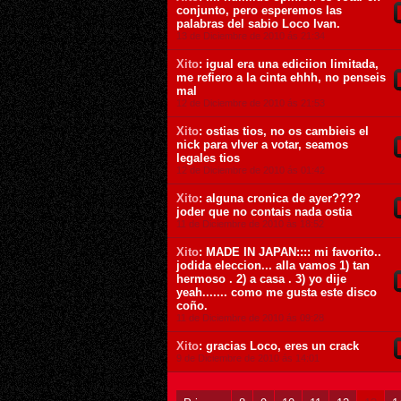
conjunto, pero esperemos las
palabras del sabio Loco Ivan.
13 de Diciembre de 2010 ás 21:34
Xito
: igual era una ediciion limitada,
me refiero a la cinta ehhh, no penseis
mal
12 de Diciembre de 2010 ás 21:53
Xito
: ostias tios, no os cambieis el
nick para vlver a votar, seamos
legales tios
12 de Diciembre de 2010 ás 01:42
Xito
: alguna cronica de ayer????
joder que no contais nada ostia
11 de Diciembre de 2010 ás 18:52
Xito
: MADE IN JAPAN:::: mi favorito..
jodida eleccion... alla vamos 1) tan
hermoso . 2) a casa . 3) yo dije
yeah....... como me gusta este disco
coño.
11 de Diciembre de 2010 ás 09:28
Xito
: gracias Loco, eres un crack
9 de Diciembre de 2010 ás 14:01