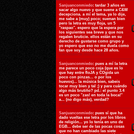
Sanjuanconmiedo
: tardar 3 años en
sacar algo nuevo y que suene a C&W
decepciona. a mí el tema, ya lo dije,
me sabe a (muy) poco; suenan bien
pero la letra es muy floja, un 5
"raspao". espero que la espera por
los siguientes sea breve y que nos
regalen bruticie. ellos están en su
derecho de gustarse como grupo y
yo espero que eso no me duela como
fan que soy desde hace 28 años.
8 de Octubre de 2013 ás 16:13
Sanjuanconmiedo
: pues a mí la letra
me parece un poco coja (que es lo
que hay entre floJA y COgida un
poco con pinzas... o por los
huevos)... la música bien, sabeis
tocar muy bien y tal ;) y para cuándo
algo más brutiño? pd.: el punto 3.4
es un poco "zas! en toda la boca!"
a... (no digo más), verdad?
1 de Octubre de 2013 ás 16:05
Sanjuanconmiedo
: pues sí que ha
dado vueltas ese letra por los libros
de religión... yo lo tenía en uno de
EGB... debe ser de las pocas cosas
que no han cambiado las siete