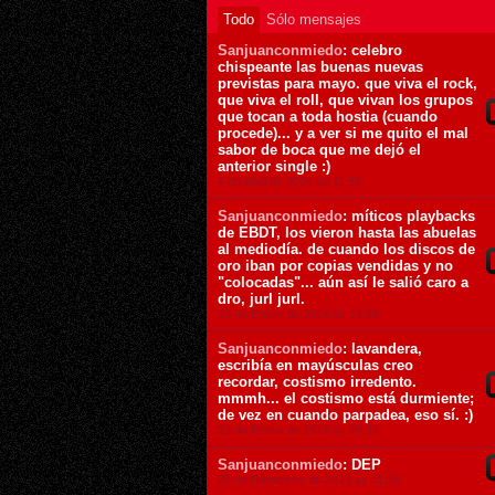
Todo
Sólo mensajes
Sanjuanconmiedo
: celebro
chispeante las buenas nuevas
previstas para mayo. que viva el rock,
que viva el roll, que vivan los grupos
que tocan a toda hostia (cuando
procede)... y a ver si me quito el mal
sabor de boca que me dejó el
anterior single :)
4 de Abril de 2014 ás 11:58
Sanjuanconmiedo
: míticos playbacks
de EBDT, los vieron hasta las abuelas
al mediodía. de cuando los discos de
oro iban por copias vendidas y no
"colocadas"... aún así le salió caro a
dro, jurl jurl.
23 de Enero de 2014 ás 16:08
Sanjuanconmiedo
: lavandera,
escribía en mayúsculas creo
recordar, costismo irredento.
mmmh... el costismo está durmiente;
de vez en cuando parpadea, eso sí. :)
23 de Enero de 2014 ás 09:13
Sanjuanconmiedo
: DEP
25 de Diciembre de 2013 ás 11:24