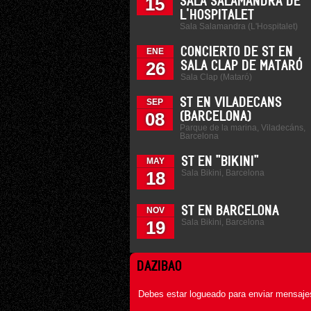
15
SALA SALAMANDRA DE
L'HOSPITALET
Sala Salamandra (L'Hospitalet)
CONCIERTO DE ST EN
ENE
26
SALA CLAP DE MATARÓ
Sala Clap (Mataró)
ST EN VILADECANS
SEP
08
(BARCELONA)
Parque de la marina, Viladecáns,
Barcelona
ST EN "BIKINI"
MAY
Sala Bikini, Barcelona
18
ST EN BARCELONA
NOV
Sala Bikini, Barcelona
19
DAZIBAO
Debes estar logueado para enviar mensajes