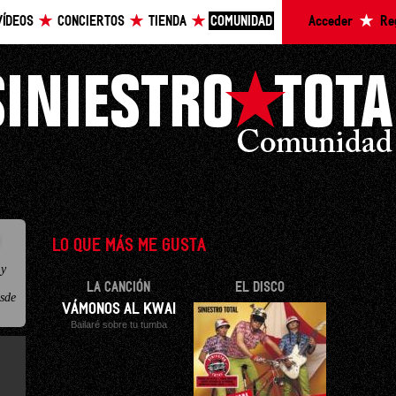
VÍDEOS
CONCIERTOS
TIENDA
COMUNIDAD
Acceder
Re
LO QUE MÁS ME GUSTA
 y
LA CANCIÓN
EL DISCO
esde
VÁMONOS AL KWAI
Bailaré sobre tu tumba