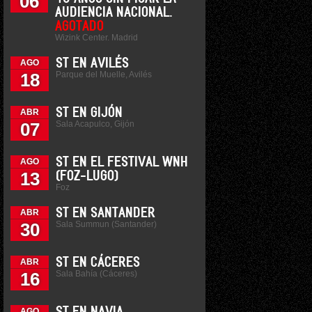
06
AUDIENCIA NACIONAL.
AGOTADO
Wizink Center. Madrid
ST EN AVILÉS
AGO
Parque del Muelle, Avilés
18
ST EN GIJÓN
ABR
Sala Acapulco, Gijón
07
ST EN EL FESTIVAL WNH
AGO
13
(FOZ-LUGO)
Foz
ST EN SANTANDER
ABR
Sala Summun (Santander)
30
ST EN CÁCERES
ABR
Sala Bahía (Cáceres)
16
AGO