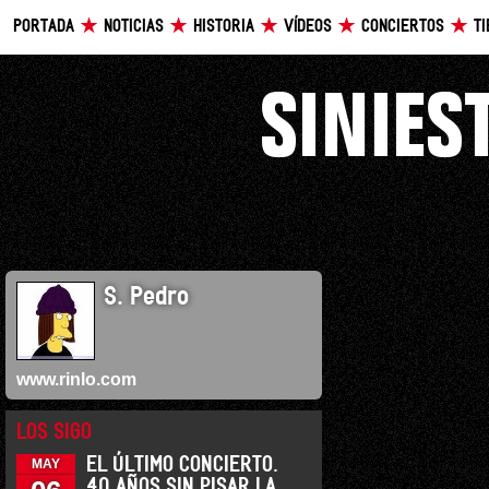
PORTADA
NOTICIAS
HISTORIA
VÍDEOS
CONCIERTOS
T
S. Pedro
www.rinlo.com
LOS SIGO
EL ÚLTIMO CONCIERTO.
MAY
40 AÑOS SIN PISAR LA