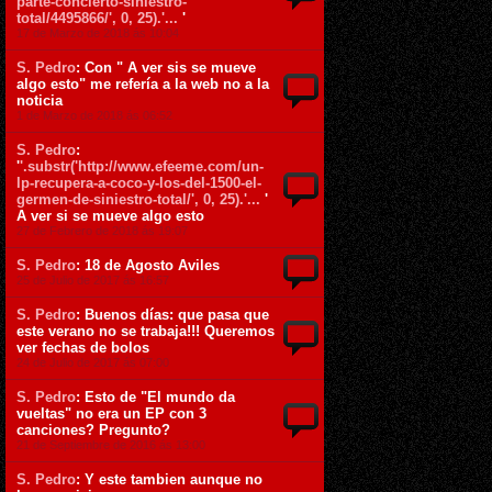
parte-concierto-siniestro-
total/4495866/', 0, 25).'...
'
17 de Marzo de 2018 ás 10:04
S. Pedro
: Con " A ver sis se mueve
algo esto" me refería a la web no a la
noticia
1 de Marzo de 2018 ás 06:52
S. Pedro
:
'
'.substr('http://www.efeeme.com/un-
lp-recupera-a-coco-y-los-del-1500-el-
germen-de-siniestro-total/', 0, 25).'...
'
A ver si se mueve algo esto
27 de Febrero de 2018 ás 19:07
S. Pedro
: 18 de Agosto Aviles
25 de Julio de 2017 ás 16:57
S. Pedro
: Buenos días: que pasa que
este verano no se trabaja!!! Queremos
ver fechas de bolos
24 de Julio de 2017 ás 07:00
S. Pedro
: Esto de "El mundo da
vueltas" no era un EP con 3
canciones? Pregunto?
21 de Septiembre de 2016 ás 13:00
S. Pedro
: Y este tambien aunque no