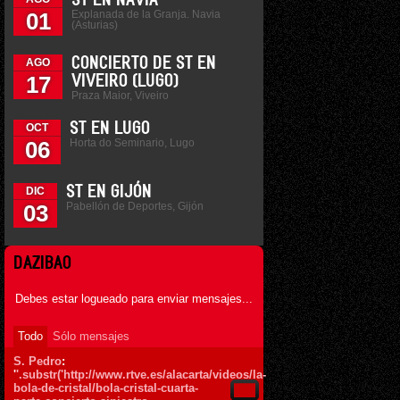
ST EN NAVIA
Explanada de la Granja. Navia
01
(Asturias)
CONCIERTO DE ST EN
AGO
17
VIVEIRO (LUGO)
Praza Maior, Viveiro
ST EN LUGO
OCT
Horta do Seminario, Lugo
06
ST EN GIJÓN
DIC
Pabellón de Deportes, Gijón
03
DAZIBAO
Debes estar logueado para enviar mensajes...
Todo
Sólo mensajes
S. Pedro
:
'
'.substr('http://www.rtve.es/alacarta/videos/la-
bola-de-cristal/bola-cristal-cuarta-