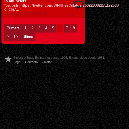
lo anuncieis
'
'.substr('https://twitter.com/WNHFest/status/760229382271172608',
0, 25).'...
'
3 de Agosto de 2016 ás 09:18
Primera
1
2
3
4
5
6
7
8
9
10
Última
Siniestro Total. En internet desde 1996. En sus vidas desde 1981.
Legal
|
Contacto
|
Colofón