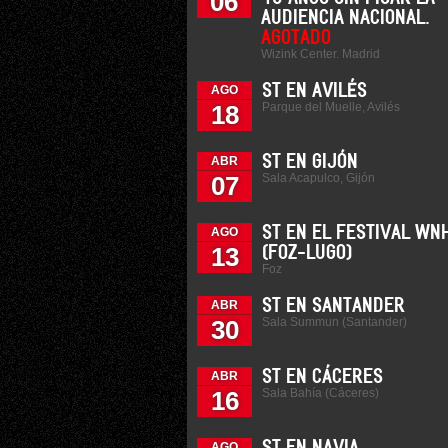
06
AUDIENCIA NACIONAL.
AGOTADO
Wizink Center. Madrid
ST EN AVILÉS
AGO
Parque del Muelle, Avilés
18
ST EN GIJÓN
ABR
Sala Acapulco, Gijón
07
ST EN EL FESTIVAL WN
AGO
13
(FOZ-LUGO)
Foz
ST EN SANTANDER
ABR
Sala Summun (Santander)
30
ST EN CÁCERES
ABR
Sala Bahía (Cáceres)
16
AGO