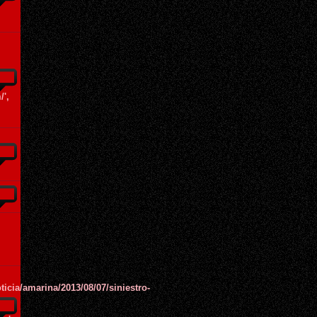
/',
oticia/amarina/2013/08/07/siniestro-