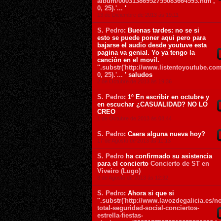
album/00031386952755083664593.htm',
0, 25).'...
'
13 de Diciembre de 2013 ás 19:11
S. Pedro
: Buenas tardes: no se si
esto se puede poner aqui pero para
bajarse el audio desde youtuve esta
pagina va genial. Yo ya tengo la
canción en el movil.
'
'.substr('http://www.listentoyoutube.com
0, 25).'...
' saludos
2 de Octubre de 2013 ás 19:36
S. Pedro
: 1º En escribir en octubre y
en escuchar ¿CASUALIDAD? NO LO
CREO
1 de Octubre de 2013 ás 08:44
S. Pedro
: Caera alguna nueva hoy?
17 de Agosto de 2013 ás 11:13
S. Pedro
ha confirmado su asistencia
para el concierto
Concierto de ST en
Viveiro (Lugo)
8 de Agosto de 2013 ás 12:32
S. Pedro
: Ahora si que si
'
'.substr('http://www.lavozdegalicia.es/n
total-seguridad-social-conciertos-
estrella-fiestas-