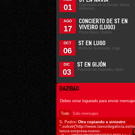
ST EN NAVIA
Explanada de la Granja. Navia
01
(Asturias)
CONCIERTO DE ST EN
AGO
17
VIVEIRO (LUGO)
Praza Maior, Viveiro
ST EN LUGO
OCT
Horta do Seminario, Lugo
06
ST EN GIJÓN
DIC
Pabellón de Deportes, Gijón
03
DAZIBAO
Debes estar logueado para enviar mensajes
Todo
Sólo mensajes
S. Pedro
: Otra copiando a siniestro
'
'.substr('http://www.lavozdegalicia.es/n
lanza-sorpresa-nuevo-