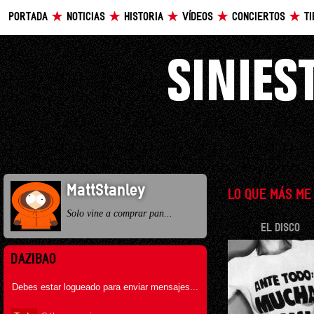
PORTADA
NOTICIAS
HISTORIA
VÍDEOS
CONCIERTOS
T
MattStanley
LO QUE MÁS ME
Solo vine a comprar pan...
EL DISCO
DAZIBAO
Debes estar logueado para enviar mensajes...