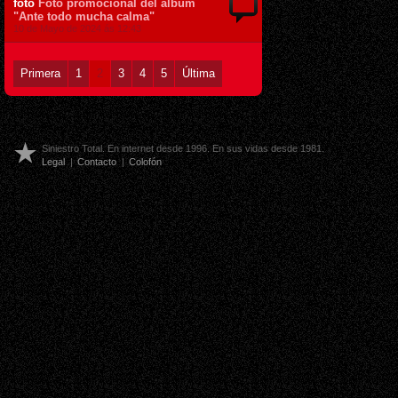
foto
Foto promocional del álbum
"Ante todo mucha calma"
10 de Mayo de 2024 ás 12:43
Primera
1
2
3
4
5
Última
Siniestro Total. En internet desde 1996. En sus vidas desde 1981.
Legal
|
Contacto
|
Colofón