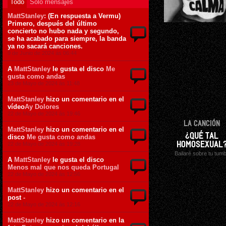
Todo
Sólo mensajes
MattStanley
: (En respuesta a Vermu)
Primero, después del último
concierto no hubo nada y segundo,
se ha acabado para siempre, la banda
ya no sacará canciones.
9 de Junio de 2024 ás 06:44
A
MattStanley
le gusta el disco
Me
gusta como andas
23 de Mayo de 2024 ás 11:48
MattStanley
hizo un comentario en el
vídeo
Ay Dolores
22 de Mayo de 2024 ás 19:46
LA CANCIÓN
MattStanley
hizo un comentario en el
¿QUÉ TAL
disco
Me gusta como andas
22 de Mayo de 2024 ás 19:28
HOMOSEXUAL
Bailaré sobre tu tum
A
MattStanley
le gusta el disco
Menos mal que nos queda Portugal
22 de Mayo de 2024 ás 12:56
MattStanley
hizo un comentario en el
post
-
22 de Mayo de 2024 ás 12:16
MattStanley
hizo un comentario en la