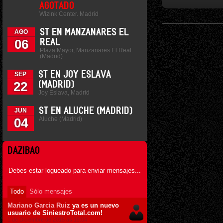
AGOTADO
Wizink Center. Madrid
ST EN MANZANARES EL
AGO
06
REAL
Plaza Mayor, Manzanares El Real
(Madrid)
ST EN JOY ESLAVA
SEP
22
(MADRID)
Joy Eslava, Madrid
ST EN ALUCHE (MADRID)
JUN
Aluche (Madrid)
04
DAZIBAO
Debes estar logueado para enviar mensajes...
Todo
Sólo mensajes
Mariano Garcia Ruiz
ya es un nuevo
usuario de SiniestroTotal.com!
1 de Diciembre de 2015 ás 19:04