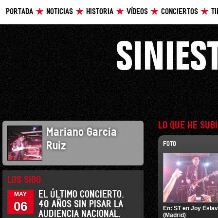
PORTADA
NOTICIAS
HISTORIA
VÍDEOS
CONCIERTOS
T
LO QUE HE SUB
Mariano Garcia
Ruiz
FOTO
LOS SIGO
EL ÚLTIMO CONCIERTO.
MAY
06
40 AÑOS SIN PISAR LA
En:
ST en Joy Esla
AUDIENCIA NACIONAL.
(Madrid)