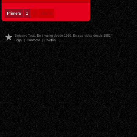
Primera
1
2
Última
Siniestro Total. En internet desde 1996. En sus vidas desde 1981.
Legal
|
Contacto
|
Colofón