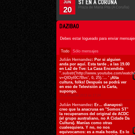
ST EN A CORUÑA
JUN
Praza de María Pita (A Coruña)
20
DAZIBAO
Debes estar logueado para enviar mensajes
Todo
Sólo mensajes
Julián Hernandez
: Por si alguien
anda por aquí. Esta tarde , a las 19.00
en La2 de Tve: La Casa Encendida
'
'.substr('http://www.youtube.com/watch
v=QIDyI0C7Bvc', 0, 25).'...
' ¡Alta
cultura, folks! Después se podrá ver
en eso de Televisión a la Carta,
supongo.
19 de Abril de 2013 ás 17:24
Julián Hernandez
: Er… dianayosi:
creo que la anacrusa en "Somos ST"
la recuperamos del original de ACDC
(el grupo australiano, no A Cidade Da
Cultura). Manías como otras
cualesquiera. Y no, no nos
equivocamos: es a mala hostia. Es lo