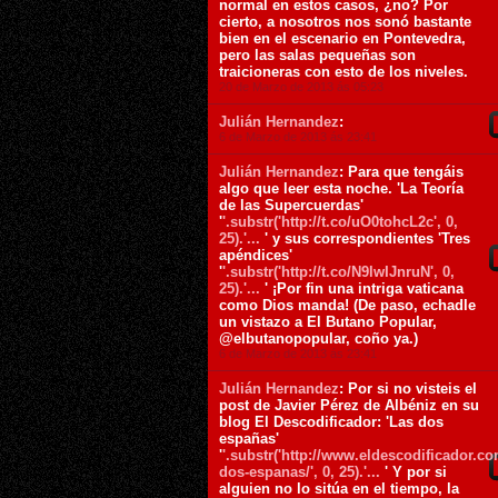
normal en estos casos, ¿no? Por
cierto, a nosotros nos sonó bastante
bien en el escenario en Pontevedra,
pero las salas pequeñas son
traicioneras con esto de los niveles.
20 de Marzo de 2013 ás 05:23
Julián Hernandez
:
6 de Marzo de 2013 ás 23:41
Julián Hernandez
: Para que tengáis
algo que leer esta noche. 'La Teoría
de las Supercuerdas'
'
'.substr('http://t.co/uO0tohcL2c', 0,
25).'...
' y sus correspondientes 'Tres
apéndices'
'
'.substr('http://t.co/N9lwIJnruN', 0,
25).'...
' ¡Por fin una intriga vaticana
como Dios manda! (De paso, echadle
un vistazo a El Butano Popular,
@elbutanopopular, coño ya.)
6 de Marzo de 2013 ás 23:41
Julián Hernandez
: Por si no visteis el
post de Javier Pérez de Albéniz en su
blog El Descodificador: 'Las dos
españas'
'
'.substr('http://www.eldescodificador.co
dos-espanas/', 0, 25).'...
' Y por si
alguien no lo sitúa en el tiempo, la