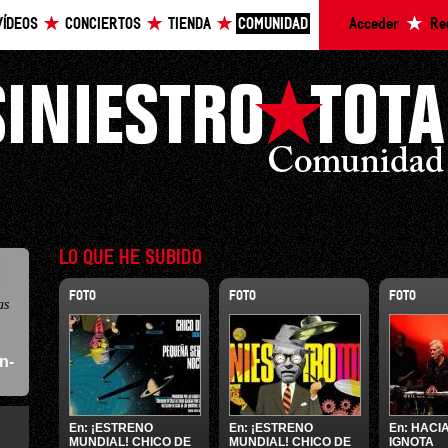
VÍDEOS
CONCIERTOS
TIENDA
COMUNIDAD
Acceder
Re
LO QUE HE SUBIDO
FOTO
FOTO
FOTO
as
an-
En:
¡ESTRENO
En:
¡ESTRENO
En:
HACIA
MUNDIAL! CHICO DE
MUNDIAL! CHICO DE
IGNOTA