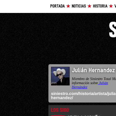
PORTADA
NOTICIAS
HISTORIA
Julián Hernandez
Miembro de Siniestro Total M
información sobre
Julián
Hernández
siniestro.com/historia/artista/juli
hernandez/
LOS SIGO