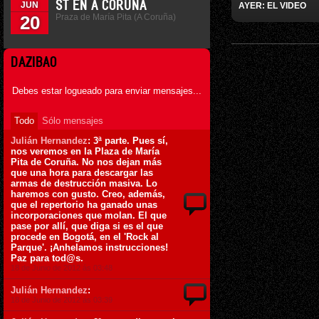
ST EN A CORUÑA
JUN
AYER: EL VIDEO
Praza de María Pita (A Coruña)
20
DAZIBAO
Debes estar logueado para enviar mensajes...
Todo
Sólo mensajes
Julián Hernandez
: 3ª parte. Pues sí,
nos veremos en la Plaza de María
Pita de Coruña. No nos dejan más
que una hora para descargar las
armas de destrucción masiva. Lo
haremos con gusto. Creo, además,
que el repertorio ha ganado unas
incorporaciones que molan. El que
pase por allí, que diga si es el que
procede en Bogotá, en el 'Rock al
Parque'. ¡Anhelamos instrucciones!
Paz para tod@s.
18 de Junio de 2012 ás 03:48
Julián Hernandez
:
18 de Junio de 2012 ás 03:39