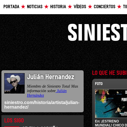
PORTADA
NOTICIAS
HISTORIA
VÍDEOS
CONCIERTOS
T
LO QUE HE SUB
Julián Hernandez
FOTO
Miembro de Siniestro Total Mas
información sobre
Julián
Hernández
siniestro.com/historia/artista/julian-
hernandez/
LOS SIGO
En:
¡ESTRENO
MUNDIAL! CHICO 