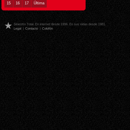
15
16
17
Última
Siniestro Total. En internet desde 1996. En sus vidas desde 1981.
Legal
|
Contacto
|
Colofón