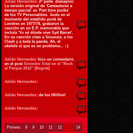
Julián Hernandez
: 2ª parte. dianayosi:
La versión original de 'Cantautores a
tiempo parcial' es 'Part time punks'
de los TV Personalities. Justo en el
momento del estallido punk de
Londres en 1977/78, grabaron la
canción en un E.P. memorable que
incluía 'Yo sé dónde vive Syd Barret'.
En su canción citan a Siouxsie, a los
Clash y a toda la panda. Ah, el
ukelele sí que es un problema... :-)
18 de Junio de 2012 ás 03:33
Julián Hernandez
hizo un comentario
en el post
Siniestro Total en el "Rock
al Parque 2012" (Bogotá)
9 de Junio de 2012 ás 21:42
Julián Hernandez
:
8 de Junio de 2012 ás 05:48
Julián Hernandez
: de los Hilillos!
8 de Junio de 2012 ás 05:47
Julián Hernandez
:
7 de Junio de 2012 ás 23:28
Primera
8
9
10
11
12
13
14