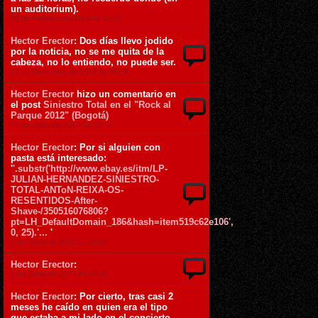
un auditorium).
28 de Febrero de 2014 ás 21:15
Hector Erector
: Dos días llevo jodido
por la noticia, no se me quita de la
cabeza, no lo entiendo, no puede ser.
27 de Diciembre de 2013 ás 00:56
Hector Erector
hizo un comentario en
el post
Siniestro Total en el "Rock al
Parque 2012" (Bogotá)
12 de Junio de 2012 ás 10:14
Hector Erector
: Por si alguien con
pasta está interesado:
'
'.substr('http://www.ebay.es/itm/LP-
JULIAN-HERNANDEZ-SINIESTRO-
TOTAL-ANToN-REIXA-OS-
RESENTIDOS-After-
Shave-/350516076806?
pt=LH_DefaultDomain_186&hash=item519c62e106',
0, 25).'...
'
1 de Junio de 2012 ás 09:51
Hector Erector
:
1 de Junio de 2012 ás 09:46
Hector Erector
: Por cierto, tras casi 2
meses he caído en quien era el tipo
que estaba a mi lado en el concierto