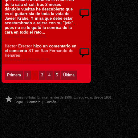
de la sala el sol, tras 2 meses
dándole vueltas he descubierto que
es el guitarrista de toda la vida de
Javier Krahe. Y mira que debe estar
acostumbrado a reirse con su "jefe",
pues no se le quitó la sonrisa de la
cara en todo el rato...
1 de Junio de 2012 ás 09:41
Hector Erector
hizo un comentario en
el concierto
ST en San Fernando de
Henares
29 de Mayo de 2012 ás 20:15
Primera
1
2
3
4
5
Última
Siniestro Total. En internet desde 1996. En sus vidas desde 1981.
Legal
|
Contacto
|
Colofón