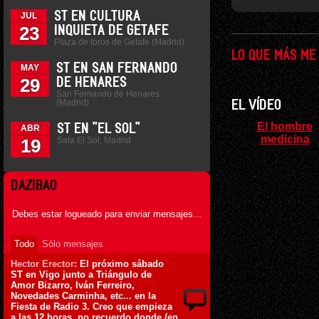
ST EN CULTURA
JUL
23
INQUIETA DE GETAFE
Plaza de toros de Getafe (Madrid)
LO QUE MÁS ME
ST EN SAN FERNANDO
MAY
29
DE HENARES
San Fernando de Henares
(Madrid)
EL VÍDEO
El hombre
ST EN "EL SOL"
ABR
medicina
Sala El Sol, Madrid
19
DAZIBAO
Debes estar logueado para enviar mensajes...
Todo
Sólo mensajes
Hector Erector
: El próximo sábado
ST en Vigo junto a Triángulo de
Amor Bizarro, Iván Ferreiro,
Novedades Carminha, etc... en la
Fiesta de Radio 3. Creo que empieza
a las 12 horas, no recuerdo donde (en