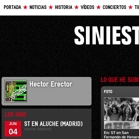
PORTADA
NOTICIAS
HISTORIA
VÍDEOS
CONCIERTOS
T
LO QUE HE SUB
Hector Erector
FOTO
LOS SIGO
ST EN ALUCHE (MADRID)
JUN
Aluche (Madrid)
04
En:
ST en San
Fernando de Henar