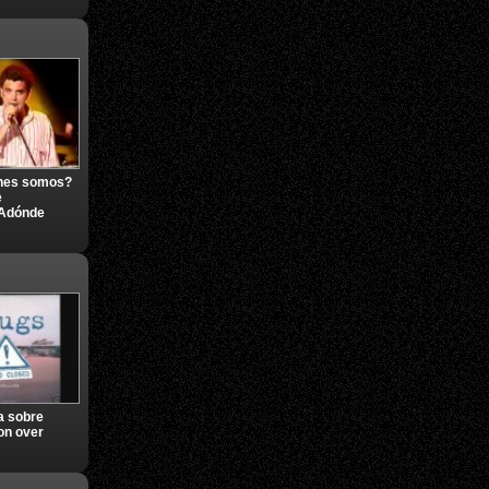
nes somos?
e
Adónde
a sobre
on over