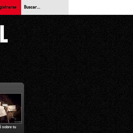
gistrarse
é sobre tu