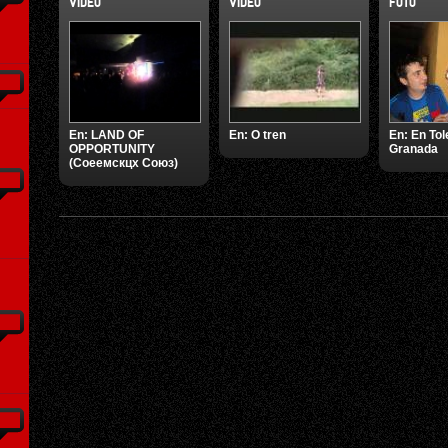
VÍDEO
VÍDEO
FOTO
En:
LAND OF
En:
O tren
En:
En Tol
OPPORTUNITY
Granada
(Соеемскцх Союз)