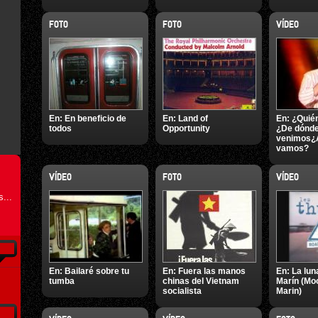
FOTO
FOTO
VÍDEO
En:
En beneficio de
En:
Land of
En:
¿Quié
todos
Opportunity
¿De dónd
venimos¿
vamos?
VÍDEO
FOTO
VÍDEO
...
En:
Bailaré sobre tu
En:
Fuera las manos
En:
La lun
tumba
chinas del Vietnam
Marín (Mo
socialista
Marin)