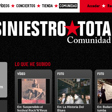
VÍDEOS
CONCIERTOS
TIENDA
COMUNIDAD
Acceder
Re
LO QUE HE SUBIDO
VÍDEO
FOTO
FOTO
om
En:
Suspendido el
En:
La Historia Del
En:
Bailar
festival Rock'N'Reus
Blues
tumba