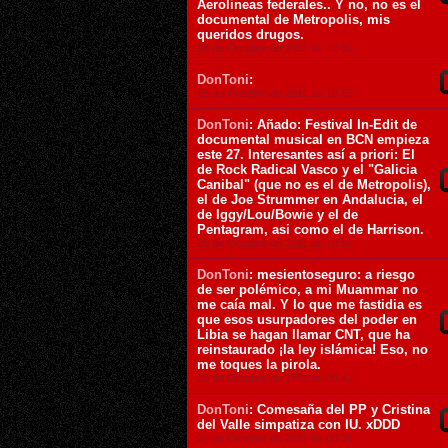
Aerolineas federales.. Y no, no es el
documental de Metropolis, mis
queridos drugos.
26 de Octubre de 2011 ás 12:00
DonToni
:
25 de Octubre de 2011 ás 10:53
DonToni
: Añado: Festival In-Edit de
documental musical en BCN empieza
este 27. Interesantes así a priori: El
de Rock Radical Vasco y el "Galicia
Canibal" (que no es el de Metropolis),
el de Joe Strummer en Andalucia, el
de Iggy/Lou/Bowie y el de
Pentagram, asi como el de Harrison.
25 de Octubre de 2011 ás 10:52
DonToni
: mesientoseguro: a riesgo
de ser polémico, a mi Muammar no
me caía mal. Y lo que me fastidia es
que esos usurpadores del poder en
Libia se hagan llamar CNT, que ha
reinstaurado ¡la ley islámica! Eso, no
me toques la pirola.
24 de Octubre de 2011 ás 09:42
DonToni
: Comesaña del PP y Cristina
del Valle simpatiza con IU. xDDD
24 de Octubre de 2011 ás 09:31