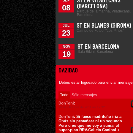
ST EN VILADECANS
SEP
08
(BARCELONA)
Parque de la marina, Viladecáns,
Barcelona
ST EN BLANES (GIRONA)
JUL
Campo de Futbol "Los Pinos"
23
ST EN BARCELONA
NOV
Sala Bikini, Barcelona
19
DAZIBAO
Debes estar logueado para enviar mensajes
Todo
Sólo mensajes
DonToni
:
26 de Octubre de 2011 ás 12:32
DonToni
: Si fuese madrileño iria a
Obús sin pestañear ni un segundo.
Pero creo que me voy a sumar al
super-plan RRV-Galicia Canibal +