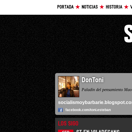
PORTADA
NOTICIAS
HISTORIA
DonToni
Paladín del pensamiento Mao
socialismoybarbarie.blogspot.c
facebook.com/toni.esteban
LOS SIGO