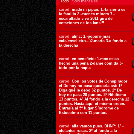
Todo
Sólo mensajes
carod
: made in japan: 1.-la sierra es
la familia 2.-cuenca minera 3.-
escarallado vivo 2011 gira de
votaciones de los fans!!!
13 de Diciembre de 2010 ás 00:00
carod
: atmc: 1.-popurri(mas
vale/coselleiro...)2-mario 3-a fondo a
la derecha
9 de Diciembre de 2010 ás 16:50
carod
: en beneficio: 1-max estas
hecho una pena 2-dame comida 3-
todo por la napia
2 de Diciembre de 2010 ás 11:58
carod
: Con los votos de Conspirador
el De hoy no pasa quedaría así: 1º
Diga qué le debo 32 puntos. 2º De
hoy no pasa 20 puntos. 3º Nihilismo
13 puntos. 4º Al fondo a la derecha 12
puntos. Hasta aquí el mismo orden.
Entraría al 5º lugar Síndrome de
Estocolmo con 11 puntos.
30 de Noviembre de 2010 ás 11:10
carod
: alla vamos pues. DHNP: 1º -
elefantes rosas. 2º al fondo a la