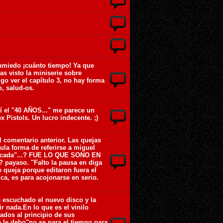
nmiedo ¡cuánto tiempo! Ya que
as visto la miniserie sobre
igo ver el capítulo 3, no hay forma
, salud-os.
í el "40 AÑOS..." me parece un
x Pistols. Un lucro indecente. ;)
l comentario anterior. Las quejas
icula forma de referirse a miguel
cascada"...? FUE LO QUE SONO EN
? payaso. "Falto la pausa en diga
e queja porque editaron fuera el
ca, es para acojonarse en serio.
e escuchado el nuevo disco y la
r nada.En lo que es el vinilo
ados al principio de sus
 le debo"no se para el tiempo para