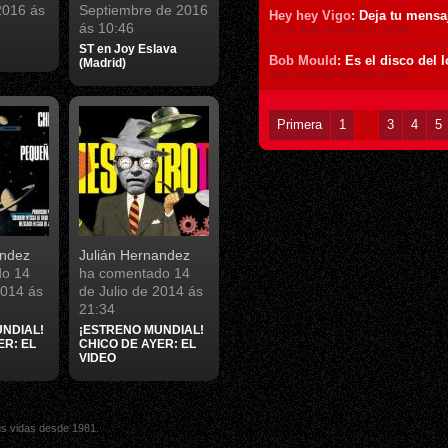
2016 ás
Septiembre de 2016
Hey hey Vigo
: Deja tu mensa
ás 10:46
15 de Julio de 2023 ás 12:00
ST en Joy Eslava
Bob Mould
: Es el disco del 
(Madrid)
1 de Junio de 2023 ás 11:14
Primera
1
2
3
4
5
andez
Julián Hernandez
do
14
ha comentado
14
2014 ás
de Julio de 2014 ás
21:34
NDIAL!
¡ESTRENO MUNDIAL!
ER: EL
CHICO DE AYER: EL
VIDEO
sus vidas desde 1981.