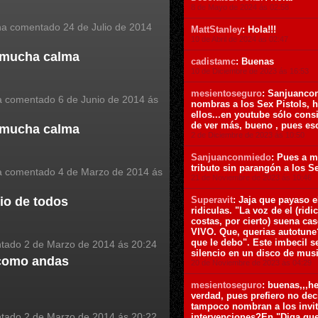
8 de Mayo de 2024 ás 02:58
a comentado
24 de Julio de 2014
MattStanley
: Hola!!!
10 de Abril de 2024 ás 02:47
 mucha calma
cadistamc
: Buenas
10 de Diciembre de 2023 ás 16:53
mesientoseguro
: Sanjuanco
 comentado
6 de Junio de 2014 ás
nombras a los Sex Pistols, h
ellos...en youtube sólo cons
de ver más, bueno , pues eso
 mucha calma
2 de Diciembre de 2023 ás 10:50
Sanjuanconmiedo
: Pues a m
tributo sin parangón a los Se
 comentado
4 de Marzo de 2014 ás
21 de Noviembre de 2023 ás 10:46
Superavit
: Jaja que payaso e
io de todos
ridiculas. "La voz de el (rid
costas, por cierto) suena 
VIVO. Que, querias autotune
que le debo". Este imbecil s
ntado
2 de Marzo de 2014 ás 20:24
silencio en un disco de musi
como andas
20 de Noviembre de 2023 ás 04:29
mesientoseguro
: buenas,,,h
verdad, pues prefiero no deci
tampoco nombran a los invit
ntado
2 de Marzo de 2014 ás 20:22
intervenciones?En "Diga que