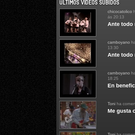
ÚLTIMOS VÍDEOS SUBIDOS
chicocatolico
h
ás 20:13
Ante todo
camboyano
ha
13:30
Ante todo
camboyano
ha
18:25
En benefic
Toni
ha come
Me gusta 
Toni
ha come