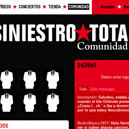
VÍDEOS
CONCIERTOS
TIENDA
COMUNIDAD
Acceder
Re
DAZIBAO
Debes estar logu
Todo
Sólo mensajes
konstantin
: Saludos, estaba
cuando el tito Ordovás pres
¿Como l_ ch ' s iba a dormir
por lo que estoy descubrien
23 de Septiembre de 2024 ás 12:44
RodroBlasco7877
: Hola Verm
ADOS
ver si suben alguna cancion,