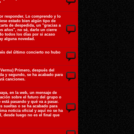
?
 por responder. Lo comprendo y lo
biese estado bien algún tipo de
arta de despedida, un "gracias a
s años", no sé, darle un cierre
do todos los días por si acaso
hay alguna novedad.
ués del último concierto no hubo
a Vermu) Primero, después del
da y segundo, se ha acabado para
ará canciones.
haya, en la web, un mensaje de
ación sobre el futuro del grupo o
é está pasando y qué va a pasar.
 sueltas o se ha acabado para
ima noticia oficial y aquí no se ha
al, desde luego no es el final que