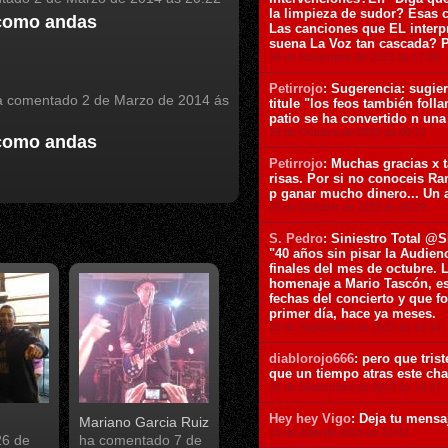
la limpieza de sudor? Esas c
como andas
Las canciones que EL interpre
suena La Voz tan cascada? 
18 de Noviembre de 2023 ás 17:08
Petirrojo
: Sugerencia: sugie
 comentado
2 de Marzo de 2014 ás
titule "los feos también foll
patio se ha convertido n una
29 de Octubre de 2023 ás 00:12
como andas
Petirrojo
: Muchas gracias x 
risas. Por si no conoceis Ra
p ganar mucho dinero... Un 
28 de Octubre de 2023 ás 06:29
S. Pedro
: Siniestro Total @S
"40 años sin pisar la Audienc
finales del mes de octubre. 
homenaje a Mario Tascón, es
fechas del concierto y que f
primer día, hace ya meses.
29 de Septiembre de 2023 ás 16:14
diablorojo666
: pero que tris
que un tiempo atras este cha
28 de Septiembre de 2023 ás 14:37
Hey hey Vigo
: Deja tu mensa
Mariano Garcia Ruiz
15 de Julio de 2023 ás 12:02
26 de
ha comentado
7 de