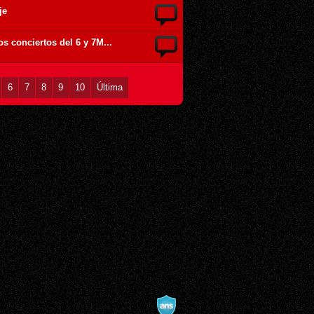
je
los conciertos del 6 y 7M...
6
7
8
9
10
Última