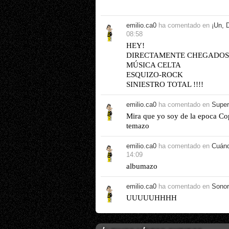
emilio.ca0
ha comentado en
¡Un, D
08:58
HEY!
DIRECTAMENTE CHEGADOS 
MÚSICA CELTA
ESQUIZO-ROCK
SINIESTRO TOTAL !!!!
emilio.ca0
ha comentado en
Super
Mira que yo soy de la epoca Copp
temazo
emilio.ca0
ha comentado en
Cuánd
14:09
albumazo
emilio.ca0
ha comentado en
Sonor
UUUUUHHHH