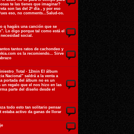
osas te las tienes que imaginar?
ta son las del 2ª día , y por eso
Pues eso, no comments...Salud-os.
ro q hagáis una canción que se
an". Lo digo porque tal como está el
 necesidad social.
tantos tantos ratos de cachondeo y
nkia.com os la recomiendo... Sirve
abrazo
iniestro_Total · 12min El álbum
ia Nacional" saldrá a la venta a
La portada del álbum no es un
 un regalo que el nos hizo en las
orma parte del diseño desde el
teza todo esto tan solitario pensar
t estaba activo da ganas de llorar
je