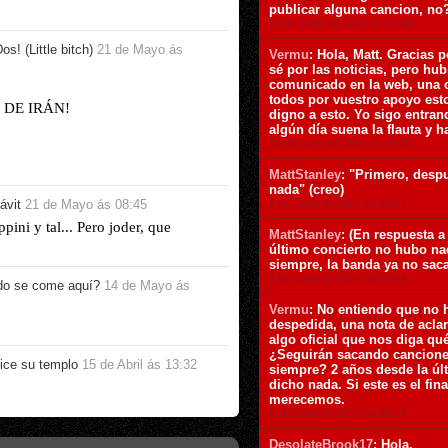
publicar alguna cancion, no
21 de Junio de 2024 ás 03:44
os! (Little bitch)
21 de Mayo ás
Vermu
: Hola, Matt. Gracias
sé por las noticias, pero hu
comunicado en la web, una c
todos por vuestro apoyo esto
DE IRÁN!
digno a esto. Yo sigo entran
algún día suena la flauta y 
10 de Junio de 2024 ás 18:43
MattStanley
: "Primero, desp
nada" (creo)
9 de Junio de 2024 ás 06:51
ávit
21 de Mayo ás 08:45
ini y tal... Pero joder, que
MattStanley
: (En respuesta 
último concierto no hubo na
siempre, la banda ya no sac
9 de Junio de 2024 ás 06:44
o se come aquí?
14 de Mayo ás
Vermu
: No entiendo que no 
despedida, una nota de aclar
algo oficial que nos diga qu
¿Seguirán sacando canciones
ice su templo
15 de Abril ás 13:32
siempre? 2 años desde la últ
dicho nada. Si este es el fin
merecemos.
6 de Junio de 2024 ás 08:14
DesolateBrook17
: Hola.