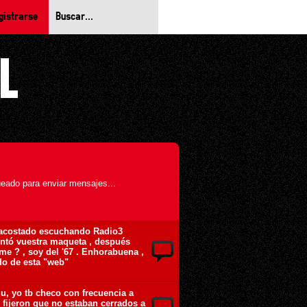
gistrarse
eado para enviar mensajes...
 acostado escuchando Radio3
entó vuestra maqueta , después
me ? , soy del '67 . Enhorabuena ,
do de esta "web"
u, yo tb checo con frecuencia a
 fijeron que no estaban cerrados a