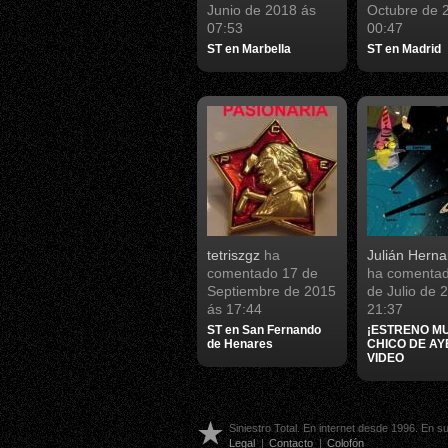
Junio de 2018 ás
Octubre de 
07:53
00:47
ST en Marbella
ST en Madrid
tetriszgz
ha
Julián Hern
comentado
17 de
ha comenta
Septiembre de 2015
de Julio de 
ás 17:44
21:37
ST en San Fernando
¡ESTRENO MU
de Henares
CHICO DE AY
VIDEO
Siniestro Total. En internet desde 1996. En 
Legal
|
Contacto
|
Colofón