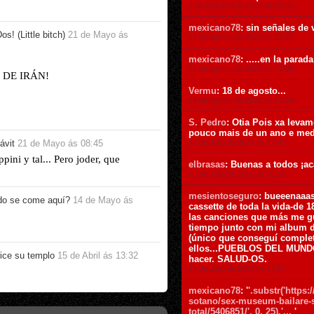
1 de Octubre de 2020 ás 00:31
mexicano78
: sin señales de v
os! (Little bitch)
21 de Mayo ás
21 de Agosto de 2020 ás 22:07
mexicano78
: .....en la parada
21 de Agosto de 2020 ás 22:06
DE IRÁN!
Vermu
: 18 de agosto...
18 de Agosto de 2020 ás 07:24
S. Pedro
: Otia Pois xa levam
pouco mais de un ano e me
17 de Julio de 2020 ás 17:43
ávit
21 de Mayo ás 08:45
ini y tal... Pero joder, que
elbrasas
: Buenas a todos ¡ac
15 de Julio de 2020 ás 01:19
mesientoseguro
: bueeenaaas
o se come aquí?
14 de Mayo ás
cassette de toda la vida-de 
las canciones que más me gu
tiempo junto con mi album d
(único que conseguí complet
ellos...PUEBLOS DEL MUNDO.
ice su templo
15 de Abril ás 13:32
hacer. SALUD-OS.
14 de Julio de 2020 ás 17:57
mexicano78
: '
'.substr('https
sotano/sex-museum-bailare-s
total/5406851/', 0, 25).'...
'