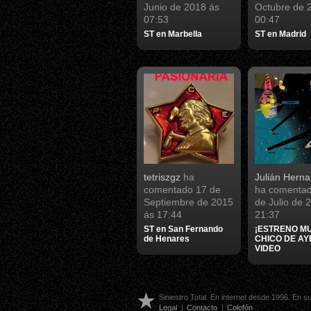
Junio de 2018 ás
Octubre de 
07:53
00:47
ST en Marbella
ST en Madrid
tetriszgz
ha
Julián Hern
comentado
17 de
ha comenta
Septiembre de 2015
de Julio de 
ás 17:44
21:37
ST en San Fernando
¡ESTRENO MU
de Henares
CHICO DE AY
VIDEO
Siniestro Total. En internet desde 1996. En 
Legal
|
Contacto
|
Colofón