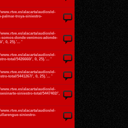
://www.rtve.es/alacarta/audios/el-
n-palmar-troya-siniestro-
://www.rtve.es/alacarta/audios/el-
es-somos-donde-venimos-adonde-
, 0, 25).'...
'
://www.rtve.es/alacarta/audios/el-
o-total/5426660/', 0, 25).'...
'
://www.rtve.es/alacarta/audios/el-
ro-total/5441267/', 0, 25).'...
'
://www.rtve.es/alacarta/audios/el-
sinarte-siniestro-total/5447402/',
://www.rtve.es/alacarta/audios/el-
llarengue-siniestro-