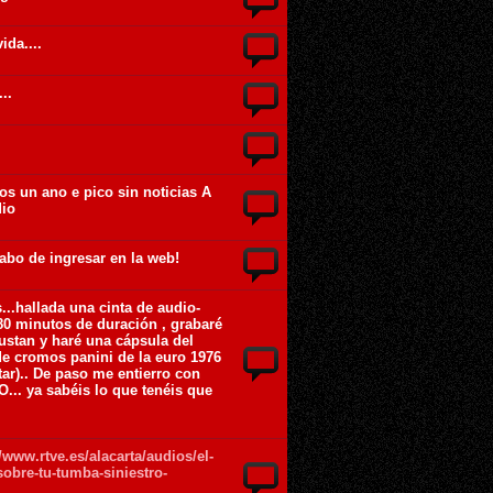
ida....
...
os un ano e pico sin noticias A
dio
abo de ingresar en la web!
...hallada una cinta de audio-
180 minutos de duración , grabaré
stan y haré una cápsula del
e cromos panini de la euro 1976
ar).. De paso me entierro con
.. ya sabéis lo que tenéis que
://www.rtve.es/alacarta/audios/el-
obre-tu-tumba-siniestro-