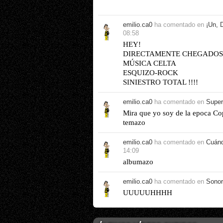
emilio.ca0
ha comentado en
¡Un, D
08:58
HEY!
DIRECTAMENTE CHEGADOS 
MÚSICA CELTA
ESQUIZO-ROCK
SINIESTRO TOTAL !!!!
emilio.ca0
ha comentado en
Super
Mira que yo soy de la epoca Copp
temazo
emilio.ca0
ha comentado en
Cuánd
14:09
albumazo
emilio.ca0
ha comentado en
Sonor
UUUUUHHHH