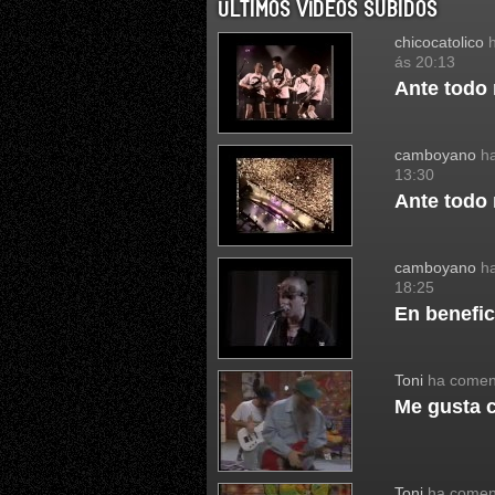
ÚLTIMOS VÍDEOS SUBIDOS
chicocatolico
h
ás 20:13
Ante todo
camboyano
ha
13:30
Ante todo
camboyano
ha
18:25
En benefic
Toni
ha come
Me gusta 
Toni
ha come