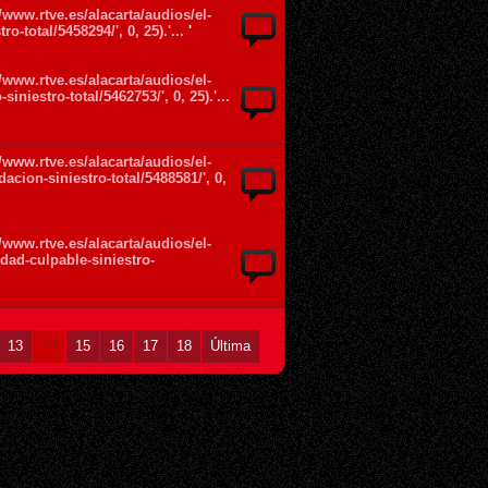
://www.rtve.es/alacarta/audios/el-
o-total/5458294/', 0, 25).'...
'
://www.rtve.es/alacarta/audios/el-
niestro-total/5462753/', 0, 25).'...
://www.rtve.es/alacarta/audios/el-
cion-siniestro-total/5488581/', 0,
://www.rtve.es/alacarta/audios/el-
dad-culpable-siniestro-
13
14
15
16
17
18
Última