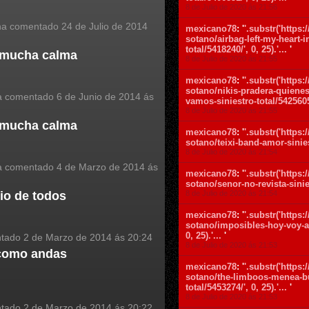
8 de Julio de 2020 ás 21:56
a comentado
24 de Julio de 2014
mexicano78
: '
'.substr('https
sotano/airbag-left-my-heart-i
total/5418240/', 0, 25).'...
'
 mucha calma
8 de Julio de 2020 ás 21:55
mexicano78
: '
'.substr('https
sotano/nikis-pradera-quien
 comentado
6 de Junio de 2014 ás
vamos-siniestro-total/5425605/'
8 de Julio de 2020 ás 21:55
 mucha calma
mexicano78
: '
'.substr('https
sotano/teixi-band-amor-siniestr
8 de Julio de 2020 ás 21:54
 comentado
4 de Marzo de 2014 ás
mexicano78
: '
'.substr('https
sotano/senor-no-revista-siniest
8 de Julio de 2020 ás 21:54
io de todos
mexicano78
: '
'.substr('https
sotano/imposibles-hoy-voy-ase
0, 25).'...
'
ntado
2 de Marzo de 2014 ás 20:24
8 de Julio de 2020 ás 21:53
como andas
mexicano78
: '
'.substr('https
sotano/the-limboos-menea-bu
total/5453274/', 0, 25).'...
'
8 de Julio de 2020 ás 21:53
ntado
2 de Marzo de 2014 ás 20:22