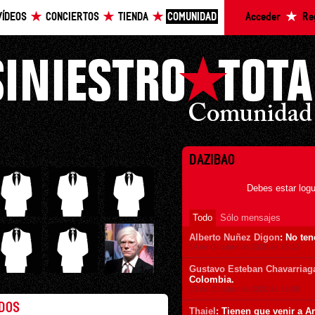
VÍDEOS
CONCIERTOS
TIENDA
COMUNIDAD
Acceder
Re
DAZIBAO
Debes estar logu
Todo
Sólo mensajes
Alberto Nuñez Digon
: No te
14 de Octubre de 2020 ás 15:12
Gustavo Esteban Chavarriag
Colombia.
13 de Octubre de 2020 ás 15:08
ADOS
Thaiel
: Tienen que venir a Ar