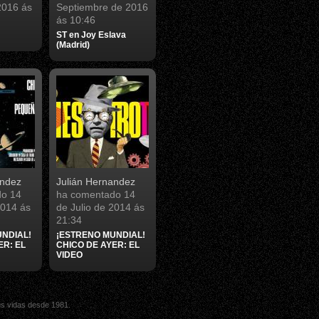
2016 ás
Septiembre de 2016
ás 10:46
ST en Joy Eslava
(Madrid)
andez
Julián Hernandez
do
14
ha comentado
14
2014 ás
de Julio de 2014 ás
21:34
NDIAL!
¡ESTRENO MUNDIAL!
ER: EL
CHICO DE AYER: EL
VIDEO
sus vidas desde 1981.