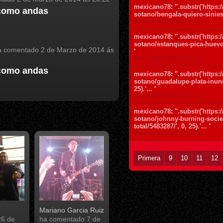
mexicano78
: '
'.substr('https
como andas
sotano/bengala-quiero-siniestr
8 de Julio de 2020 ás 21:52
mexicano78
: '
'.substr('https
sotano/estanques-pica-huevo-si
 comentado
2 de Marzo de 2014 ás
'
8 de Julio de 2020 ás 21:51
como andas
mexicano78
: '
'.substr('https
sotano/guadalupe-plata-inunda
25).'...
'
8 de Julio de 2020 ás 21:51
mexicano78
: '
'.substr('https
sotano/johnny-burning-socie
total/5483287/', 0, 25).'...
'
8 de Julio de 2020 ás 21:50
Primera
9
10
11
12
Mariano Garcia Ruiz
26 de
ha comentado
7 de