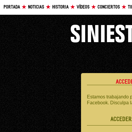
PORTADA
NOTICIAS
HISTORIA
VÍDEOS
CONCIERTOS
T
ACCED
Estamos trabajando p
Facebook. Disculpa l
ACCEDER