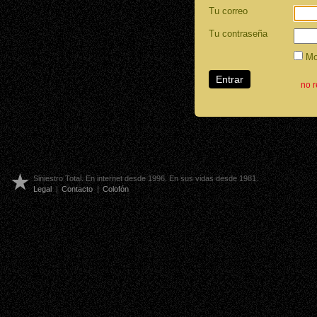
Tu correo
Tu contraseña
Mos
no 
Siniestro Total. En internet desde 1996. En sus vidas desde 1981.
Legal
|
Contacto
|
Colofón