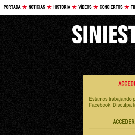
PORTADA
NOTICIAS
HISTORIA
VÍDEOS
CONCIERTOS
T
ACCED
Estamos trabajando p
Facebook. Disculpa l
ACCEDER