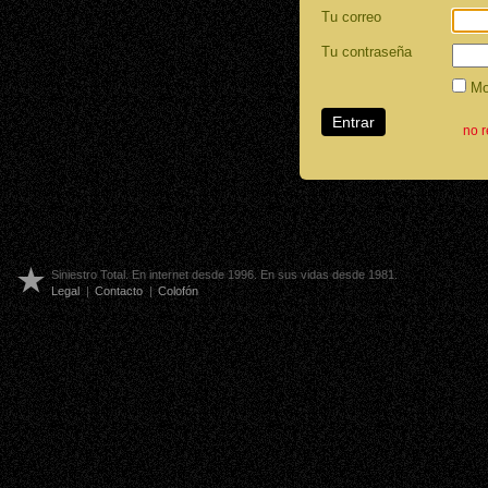
Tu correo
Tu contraseña
Mos
no 
Siniestro Total. En internet desde 1996. En sus vidas desde 1981.
Legal
|
Contacto
|
Colofón