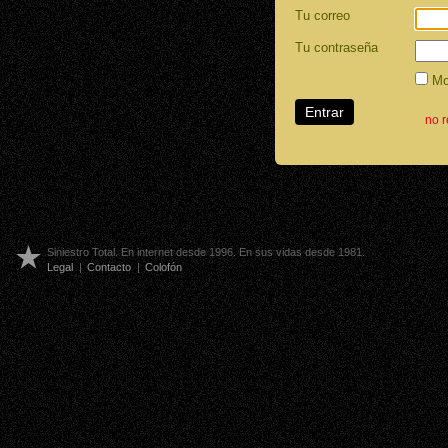
Tu correo
Tu contraseña
Mos
no 
Siniestro Total. En internet desde 1996. En sus vidas desde 1981.
Legal
|
Contacto
|
Colofón