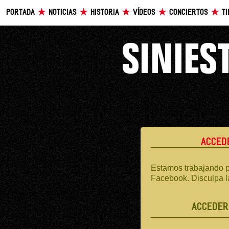
PORTADA
NOTICIAS
HISTORIA
VÍDEOS
CONCIERTOS
T
ACCED
Estamos trabajando p
Facebook. Disculpa l
ACCEDER