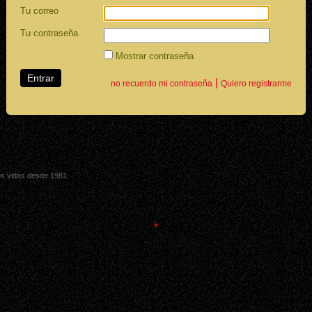
Tu correo
Tu contraseña
Mostrar contraseña
|
no recuerdo mi contraseña
Quiero registrarme
sus vidas desde 1981.
*