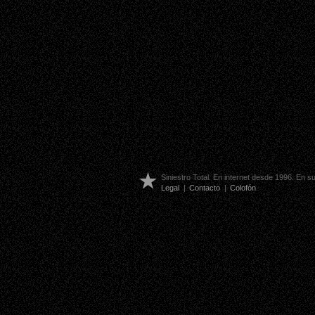
Siniestro Total. En internet desde 1996. En 
Legal
|
Contacto
|
Colofón