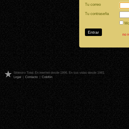
Tu correo
Tu contraseña
Mos
no 
Siniestro Total. En internet desde 1996. En sus vidas desde 1981.
Legal
|
Contacto
|
Colofón