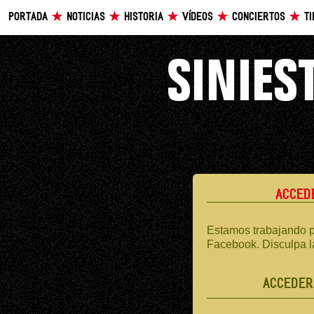
PORTADA
NOTICIAS
HISTORIA
VÍDEOS
CONCIERTOS
T
ACCED
Estamos trabajando p
Facebook. Disculpa l
ACCEDER