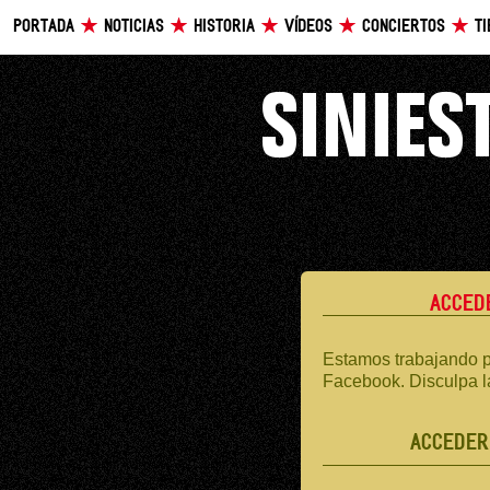
PORTADA
NOTICIAS
HISTORIA
VÍDEOS
CONCIERTOS
T
ACCED
Estamos trabajando p
Facebook. Disculpa l
ACCEDER