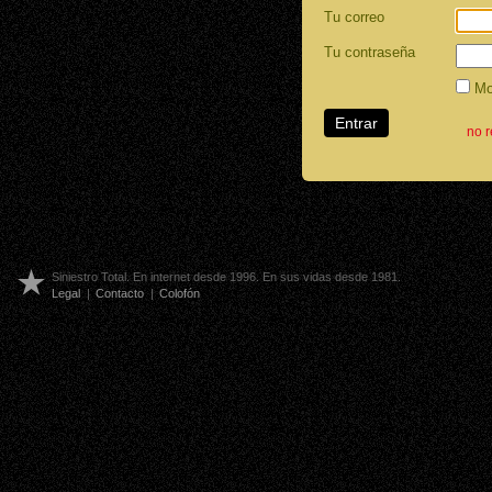
Tu correo
Tu contraseña
Mos
no 
Siniestro Total. En internet desde 1996. En sus vidas desde 1981.
Legal
|
Contacto
|
Colofón