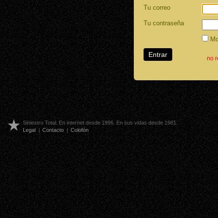
Tu correo
Tu contraseña
Mos
no 
Siniestro Total. En internet desde 1996. En sus vidas desde 1981.
Legal
|
Contacto
|
Colofón