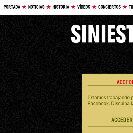
PORTADA
NOTICIAS
HISTORIA
VÍDEOS
CONCIERTOS
T
ACCED
Estamos trabajando p
Facebook. Disculpa l
ACCEDER