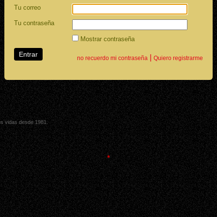
Tu correo
Tu contraseña
Mostrar contraseña
|
no recuerdo mi contraseña
Quiero registrarme
sus vidas desde 1981.
*