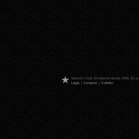
Siniestro Total. En internet desde 1996. En 
Legal
|
Contacto
|
Colofón