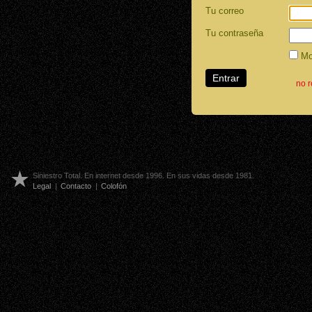
Tu correo
Tu contraseña
Mos
no 
Siniestro Total. En internet desde 1996. En sus vidas desde 1981.
Legal
|
Contacto
|
Colofón