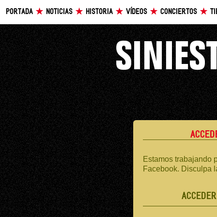
PORTADA
NOTICIAS
HISTORIA
VÍDEOS
CONCIERTOS
T
ACCED
Estamos trabajando p
Facebook. Disculpa l
ACCEDER