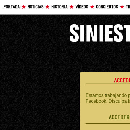
PORTADA
NOTICIAS
HISTORIA
VÍDEOS
CONCIERTOS
T
ACCED
Estamos trabajando p
Facebook. Disculpa l
ACCEDER