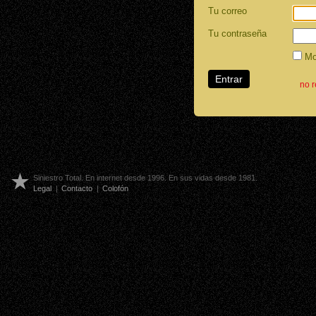
Tu correo
Tu contraseña
Mos
no 
Siniestro Total. En internet desde 1996. En sus vidas desde 1981.
Legal
|
Contacto
|
Colofón