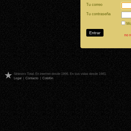
Tu correo
Tu contraseña
Mos
no 
Siniestro Total. En internet desde 1996. En sus vidas desde 1981.
Legal
|
Contacto
|
Colofón