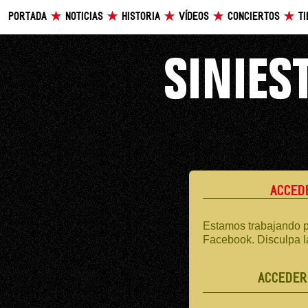
PORTADA
NOTICIAS
HISTORIA
VÍDEOS
CONCIERTOS
T
ACCED
Estamos trabajando p
Facebook. Disculpa l
ACCEDER