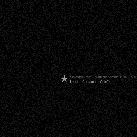
Siniestro Total. En internet desde 1996. En 
Legal
|
Contacto
|
Colofón