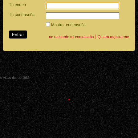
Tu correo
Tu contraseña
Mostrar contraseña
|
no recuerdo mi contraseña
Quiero registrarme
sus vidas desde 1981.
*