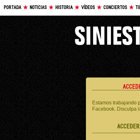
PORTADA
NOTICIAS
HISTORIA
VÍDEOS
CONCIERTOS
T
ACCED
Estamos trabajando p
Facebook. Disculpa l
ACCEDER