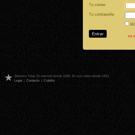
Tu correo
Tu contraseña
Mos
no 
Siniestro Total. En internet desde 1996. En sus vidas desde 1981.
Legal
|
Contacto
|
Colofón