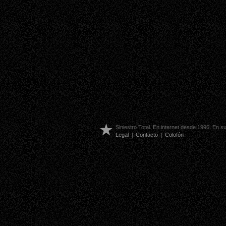
Siniestro Total. En internet desde 1996. En 
Legal
|
Contacto
|
Colofón