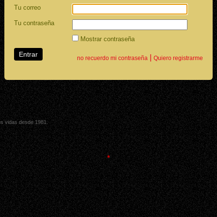
Tu correo
Tu contraseña
Mostrar contraseña
|
no recuerdo mi contraseña
Quiero registrarme
sus vidas desde 1981.
*