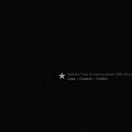
Siniestro Total. En internet desde 1996. En 
Legal
|
Contacto
|
Colofón