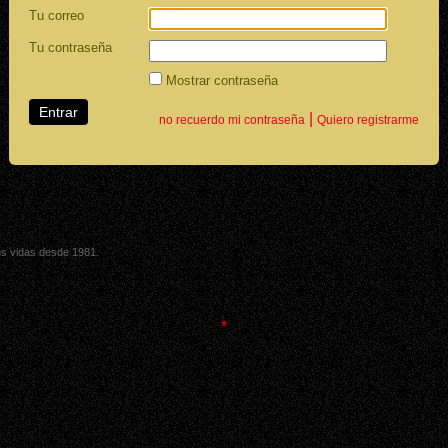
Tu correo
Tu contraseña
Mostrar contraseña
|
no recuerdo mi contraseña
Quiero registrarme
sus vidas desde 1981.
*