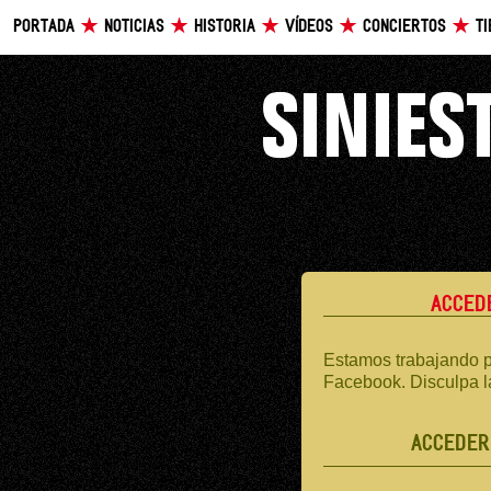
PORTADA
NOTICIAS
HISTORIA
VÍDEOS
CONCIERTOS
T
ACCED
Estamos trabajando p
Facebook. Disculpa l
ACCEDER