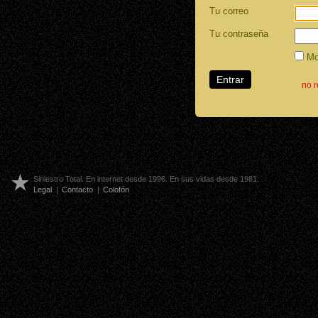
Tu correo
Tu contraseña
Mos
no 
Siniestro Total. En internet desde 1996. En sus vidas desde 1981.
Legal
|
Contacto
|
Colofón