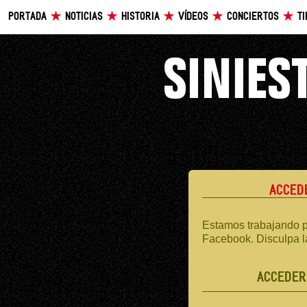
PORTADA
NOTICIAS
HISTORIA
VÍDEOS
CONCIERTOS
T
ACCED
Estamos trabajando p
Facebook. Disculpa l
ACCEDER