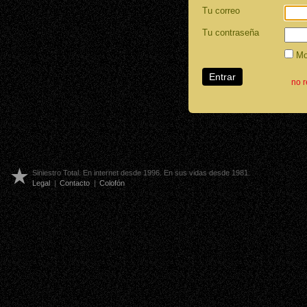
Tu correo
Tu contraseña
Mos
no 
Siniestro Total. En internet desde 1996. En sus vidas desde 1981.
Legal
|
Contacto
|
Colofón