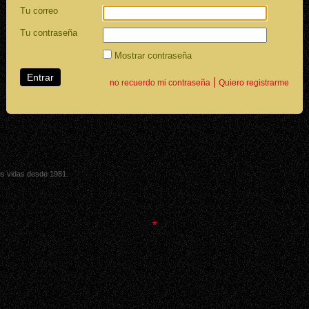
Tu correo
Tu contraseña
Mostrar contraseña
|
no recuerdo mi contraseña
Quiero registrarme
sus vidas desde 1981.
*