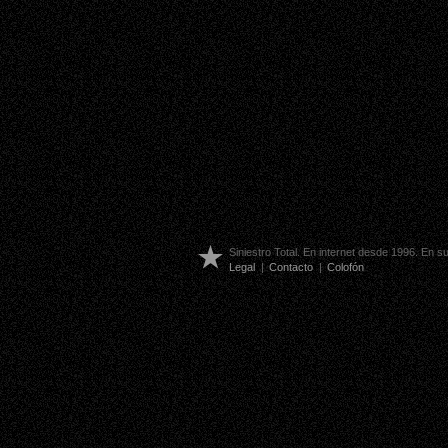
Siniestro Total. En internet desde 1996. En 
Legal
|
Contacto
|
Colofón