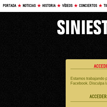
PORTADA
NOTICIAS
HISTORIA
VÍDEOS
CONCIERTOS
T
ACCED
Estamos trabajando p
Facebook. Disculpa l
ACCEDER