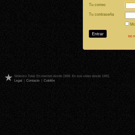
Tu correo
Tu contraseña
Mos
no 
Siniestro Total. En internet desde 1996. En sus vidas desde 1981.
Legal
|
Contacto
|
Colofón