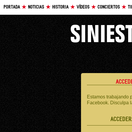
PORTADA
NOTICIAS
HISTORIA
VÍDEOS
CONCIERTOS
T
ACCED
Estamos trabajando p
Facebook. Disculpa l
ACCEDER