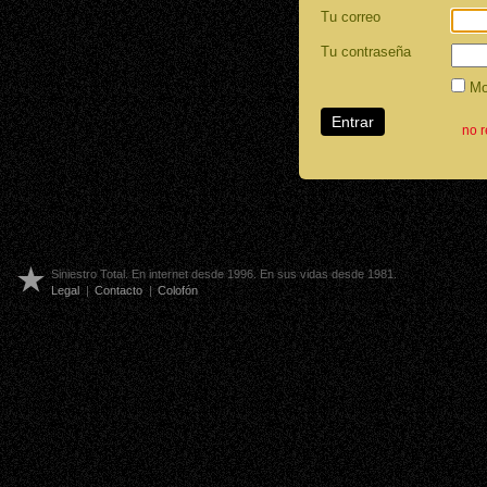
Tu correo
Tu contraseña
Mos
no 
Siniestro Total. En internet desde 1996. En sus vidas desde 1981.
Legal
|
Contacto
|
Colofón